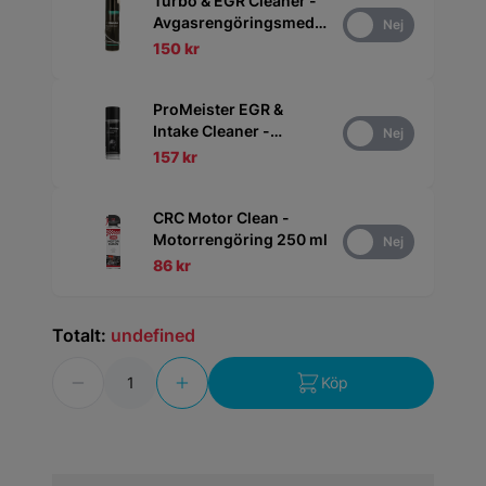
Turbo & EGR Cleaner -
Avgasrengöringsmedel
Ja
Nej
500 ml
150 kr
ProMeister EGR &
Intake Cleaner -
Ja
Nej
Insugsrenare 200 ml
157 kr
CRC Motor Clean -
Motorrengöring 250 ml
Ja
Nej
86 kr
Totalt:
undefined
Antal
Köp