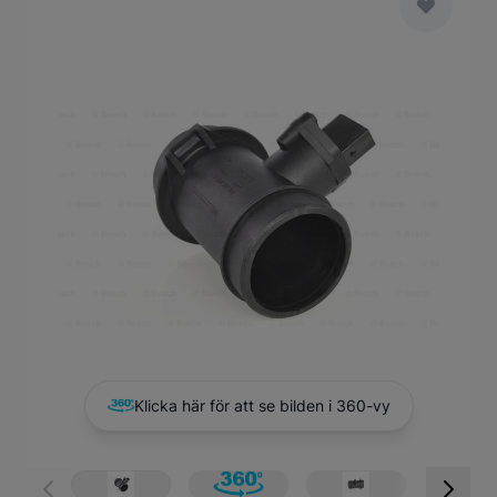
Main image
Click to view image in fullscreen
Klicka här för att se bilden i 360-vy
View larger image