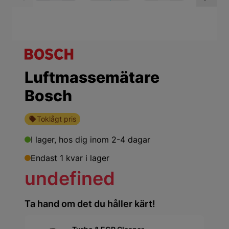
View larger image
View larger ima
Vi
Luftmassemätare
Bosch
Toklågt pris
I lager,
hos dig inom 2-4 dagar
Endast 1 kvar i lager
undefined
Ta hand om det du håller kärt!