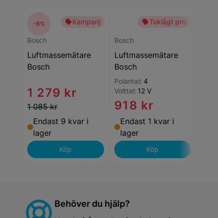
Kampanj
Toklågt pris
-6%
Bosc
Luft
Bosch
Bosch
Bos
Luftmassemätare
Luftmassemätare
Bosch
Bosch
Polantal
:
4
1 279 kr
Volttal
:
12 V
918 kr
1 
1 085 kr
Endast 9 kvar i
Endast 1 kvar i
End
lager
lager
lag
Köp
Köp
Behöver du hjälp?