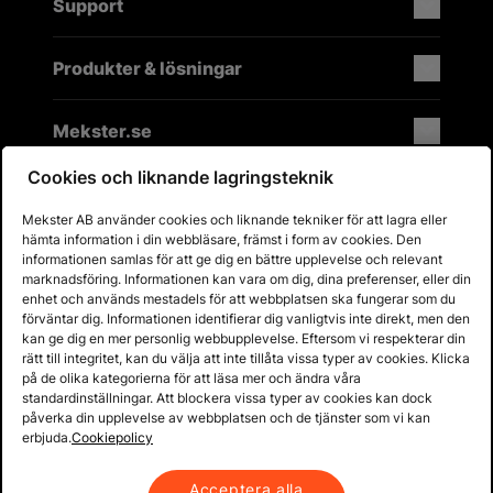
Support
Produkter & lösningar
Mekster.se
Cookies och liknande lagringsteknik
Mekster AB använder cookies och liknande tekniker för att lagra eller
Prisgaranti på reservdelar
hämta information i din webbläsare, främst i form av cookies. Den
Lager i Sverige
informationen samlas för att ge dig en bättre upplevelse och relevant
marknadsföring. Informationen kan vara om dig, dina preferenser, eller din
60 dagars öppet köp
enhet och används mestadels för att webbplatsen ska fungerar som du
Fria returer
förväntar dig. Informationen identifierar dig vanligtvis inte direkt, men den
kan ge dig en mer personlig webbupplevelse. Eftersom vi respekterar din
rätt till integritet, kan du välja att inte tillåta vissa typer av cookies. Klicka
på de olika kategorierna för att läsa mer och ändra våra
standardinställningar. Att blockera vissa typer av cookies kan dock
påverka din upplevelse av webbplatsen och de tjänster som vi kan
erbjuda.
Cookiepolicy
Acceptera alla