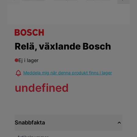
View larger image
View larger ima
Vi
Relä, växlande Bosch
Ej i lager
Meddela mig när denna produkt finns i lager
undefined
Snabbfakta