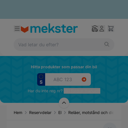
Hitta produkter som passar din bil
Har du inte reg nr?
Välj fordon manuellt
Hem
Reservdelar
El
Reläer, motstånd och dioder