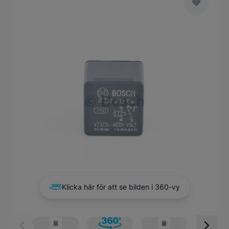
Main image
Click to view image in fullscreen
Klicka här för att se bilden i 360-vy
View larger image