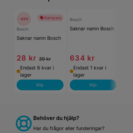
Kampanj
-43%
Bosch
Bosc
Saknar namn Bosch
Sak
Bosch
Bräns
Saknar namn Bosch
Speci
Spare
28 kr
634 kr
39
39 kr
Endast 6 kvar i
Endast 1 kvar i
End
lager
lager
lag
Köp
Köp
Behöver du hjälp?
Har du frågor eller funderingar?