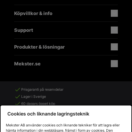
Köpvillkor & info
Support
Produkter & lösningar
Mekster.se
Prisgaranti på reservdelar
Lager i Sverige
60 dagars öppet köp
Fria returer
Cookies och liknande lagringsteknik
Mekster AB använder cookies och liknande tekniker för att lagra eller
hämta information i din webbläsare, främst i form av cookies. Den