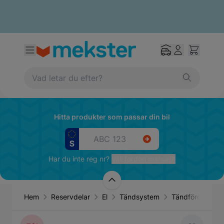
Hitta produkter som passar din bil
Har du inte reg nr?
Välj fordon manuellt
Hem
Reservdelar
El
Tändsystem
Tändfördelare