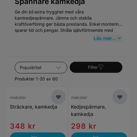
Spännare kamkedja
Ge din bil extra trygghet med våra
kamkedjespännare. Jämna och stabila
kraftöverföring ger bästa prestanda. Enkel montering
sparar tid och pengar. Stråla självförtroende med
våra pålitliga spännare.
Läs mer...
Sortera efter
Filter
Produkter 1-20 av 60
mekster
mekster
Sträckare, kamkedja
Kedjespännare,
kamkedja
348 kr
298 kr