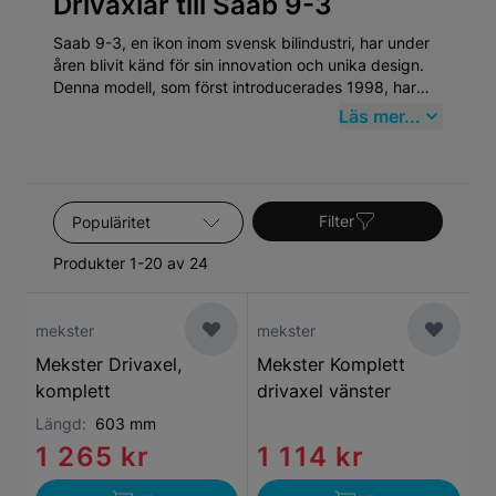
Drivaxlar till Saab 9-3
Saab 9-3, en ikon inom svensk bilindustri, har under
åren blivit känd för sin innovation och unika design.
Denna modell, som först introducerades 1998, har
alltid stått för hög säkerhet och utmärkt kördynamik.
Läs mer...
Att underhålla en Saab 9-3 kräver specifik
uppmärksamhet, särskilt inom kategorin Drivaxlar,
vilket innefattar vitala komponenter som behöver
regelbunden kontroll och underhåll för att bibehålla
Sortera efter
bilens prestanda och säkerhetsnivå.
Filter
Produkter 1-20 av 24
mekster
mekster
Mekster Drivaxel,
Mekster Komplett
komplett
drivaxel vänster
Längd:
603 mm
1 265 kr
1 114 kr