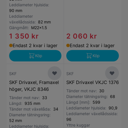
Leddiameter hjulsida:
90 mm
Leddiameter
växellådssida:
82 mm
Gängmått:
M22x1.5
1 350 kr
2 060 kr
Endast 2 kvar i lager
Endast 2 kvar i lager
Köp
Köp
SKF
SKF
SKF Drivaxel, Framaxel
SKF Drivaxel VKJC 1376
höger, VKJC 8346
Tänder mot nav:
30
Diameter tätningsring:
68
Tänder mot nav:
33
Längd [mm]:
599
Längd:
935 mm
Leddiameter hjulsida:
90,9
Tänder mot växellåda:
34
Leddiameter växellådssida:
Diameter tätningsring:
96
52 mm
Yttre kuggar
Leddiameter hjulsida: