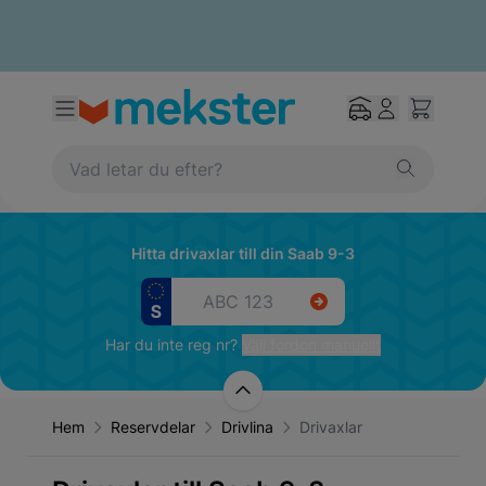
Hitta drivaxlar till din Saab 9-3
Har du inte reg nr?
Välj fordon manuellt
Hem
Reservdelar
Drivlina
Drivaxlar