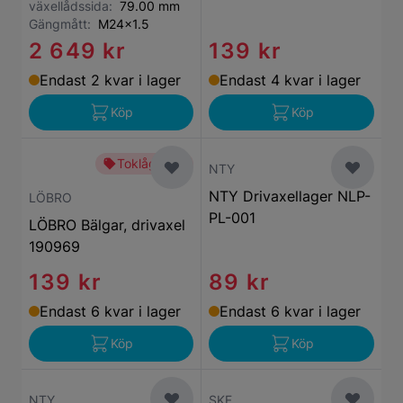
växellådssida:
79.00 mm
Gängmått:
M24x1.5
2 649 kr
139 kr
Endast 2 kvar i lager
Endast 4 kvar i lager
Köp
Köp
Toklågt pris
NTY
NTY Drivaxellager NLP-
LÖBRO
PL-001
LÖBRO Bälgar, drivaxel
190969
139 kr
89 kr
Endast 6 kvar i lager
Endast 6 kvar i lager
Köp
Köp
NTY
SKF