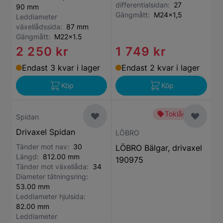
differentialsidan:
27
90 mm
Gängmått:
M24x1,5
Leddiameter
växellådssida:
87 mm
Gängmått:
M22x1.5
2 250 kr
1 749 kr
Endast 3 kvar i lager
Endast 2 kvar i lager
Köp
Köp
Toklågt pris
Spidan
Drivaxel Spidan
LÖBRO
Tänder mot nav:
30
LÖBRO Bälgar, drivaxel
Längd:
812.00 mm
190975
Tänder mot växellåda:
34
Diameter tätningsring:
53.00 mm
Leddiameter hjulsida:
82.00 mm
Leddiameter