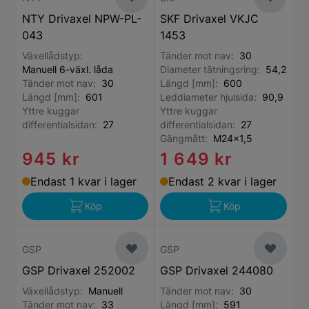
NTY Drivaxel NPW-PL-
SKF Drivaxel VKJC
043
1453
Växellådstyp:
Tänder mot nav:
30
Manuell 6-växl. låda
Diameter tätningsring:
54,2
Tänder mot nav:
30
Längd [mm]:
600
Längd [mm]:
601
Leddiameter hjulsida:
90,9
Yttre kuggar
Yttre kuggar
differentialsidan:
27
differentialsidan:
27
Gängmått:
M24x1,5
945 kr
1 649 kr
Endast 1 kvar i lager
Endast 2 kvar i lager
Köp
Köp
GSP
GSP
GSP Drivaxel 252002
GSP Drivaxel 244080
Växellådstyp:
Manuell
Tänder mot nav:
30
Tänder mot nav:
33
Längd [mm]:
591