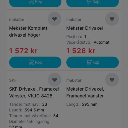
Köp
Köp
mekster
mekster
Mekster Komplett
Mekster Drivaxel
drivaxel höger
Position:
1
Växellådstyp:
Automat
1 572 kr
1 526 kr
Köp
Köp
SKF
mekster
SKF Drivaxel, Framaxel
Mekster Drivaxel,
Vänster, VKJC 8428
Framaxel Vänster
Tänder mot nav:
33
Längd:
595 mm
Längd:
594.5 mm
Tänder mot växellåda:
34
Diameter tätningsring:
52 mm