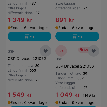
Längd [mm]:
487
Yttre kuggar
Yttre kuggar
differentialsidan:
27
differentialsidan:
37
1 349 kr
891 kr
Endast 6 kvar i lager
Endast 6 kvar i lager
Köp
Köp
Kampanj
-9%
GSP
GSP Drivaxel 221032
GSP
Tänder mot nav:
30
GSP Drivaxel 221036
Längd [mm]:
605
Tänder mot nav:
30
Yttre kuggar
Längd [mm]:
602
differentialsidan:
27
Yttre kuggar
differentialsidan:
27
1 549 kr
1 049 kr
1149 kr
Endast 6 kvar i lager
Endast 6 kvar i lager