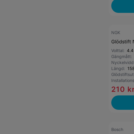
NGK
Glödstift
Volttal:
4.4
Gängmått
Nyckelvid
Längd:
15
Glödstiftsu
Installatio
210 k
Bosch