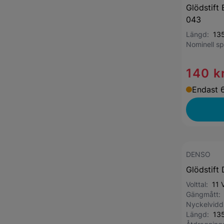
Glödstift
043
Längd:
13
Nominell s
140 k
Endast 6
DENSO
Glödstift
Volttal:
11 
Gängmått
Nyckelvid
Längd:
13