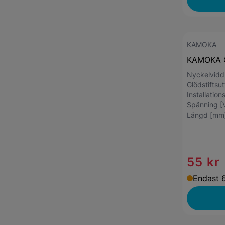
KAMOKA
KAMOKA G
Nyckelvid
Glödstiftsu
Installatio
Spänning [
Längd [mm
55 kr
Endast 6