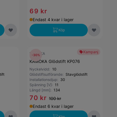
69 kr
Endast 4 kvar i lager
Köp
Kampanj
KAMOKA
-30%
KAMOKA Glödstift KP076
Nyckelvidd:
10
ift
Glödstiftsutförande:
Stavglödstift
Installationsdjup:
30
Spänning [V]:
11
Längd [mm]:
134
70 kr
100 kr
Endast 6 kvar i lager
Köp