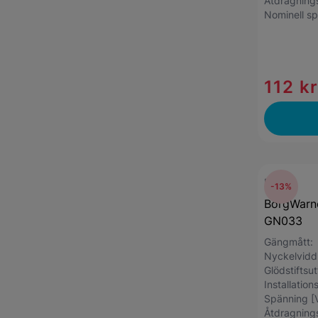
Åtdragnin
Nominell s
112 k
BERU
-13%
BorgWarne
GN033
Gängmått
Nyckelvid
Glödstiftsu
Installatio
Spänning [
Åtdragnin