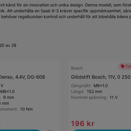
ivit känd för sin innovation och unika design. Denna modell, som förs
mik. Att underhålla en Saab 9-3 kräver specifik uppmärksamhet, särs
m behöver regelbunden kontroll och underhåll för att bibehålla bilens
20 av 29
Tok
Bosch
 Denso, 4.4V, DG-608
Glödstift Bosch, 11V, 0 25
 V
Gängmått:
M9x1.0
:
M9x1.0
Längd:
152 mm
d:
9 mm
Nominell spänning:
11 V
6 mm
gsmoment:
10 Nm
r
196 kr