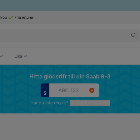
 köp
Fria returer
Olja
Hitta glödstift till din Saab 9-3
Har du inte reg nr?
Välj fordon manuellt