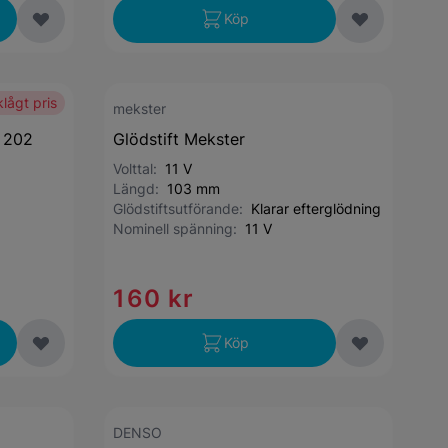
Köp
lågt pris
mekster
0 202
Glödstift Mekster
Volttal:
11 V
Längd:
103 mm
Glödstiftsutförande:
Klarar efterglödning
Nominell spänning:
11 V
160 kr
Köp
DENSO