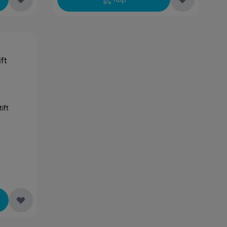
ft
ift