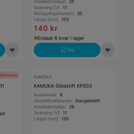
Installationsdjup:
25
Spänning [V]:
11
Åtdragningsmoment:
20
Längd [mm]:
103
140 kr
Endast 6 kvar i lager
Köp
Kampanj
KAMOKA
ft
KAMOKA Glödstift KP003
Nyckelvidd:
9
Glödstiftsutförande:
Stavglödstift
Installationsdjup:
29
Spänning [V]:
11
ift
Längd [mm]:
150