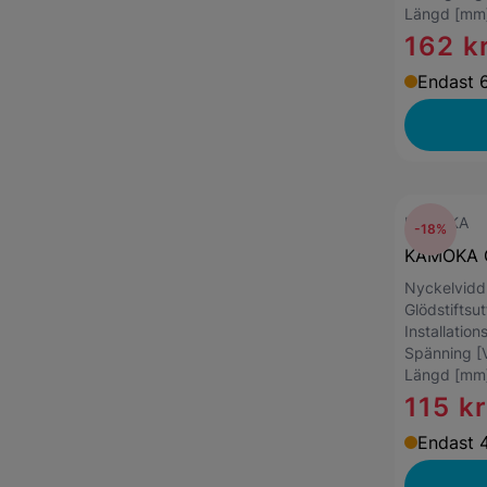
Längd [mm
162 k
Endast 6
KAMOKA
-18%
KAMOKA G
Nyckelvid
Glödstiftsu
Installatio
Spänning [
Längd [mm
115 k
Endast 4