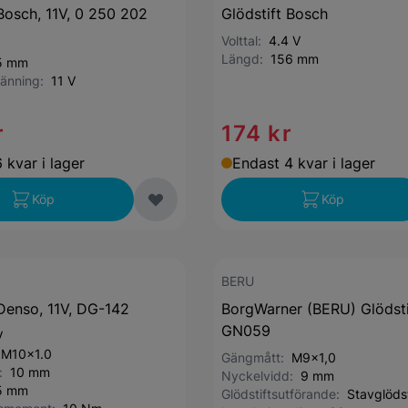
 Bosch, 11V, 0 250 202
Glödstift Bosch
Volttal:
4.4 V
Längd:
156 mm
5 mm
pänning:
11 V
r
174 kr
 kvar i lager
Endast 4 kvar i lager
Köp
Köp
BERU
 Denso, 11V, DG-142
BorgWarner (BERU) Glödsti
GN059
V
:
M10x1.0
Gängmått:
M9x1,0
d:
10 mm
Nyckelvidd:
9 mm
5 mm
Glödstiftsutförande:
Stavglödst