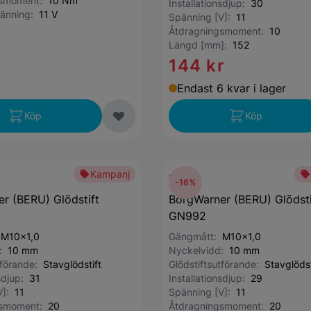
gsmoment:
10 Nm
Installationsdjup:
30
pänning:
11 V
Spänning [V]:
11
Åtdragningsmoment:
10
Längd [mm]:
152
144 kr
r
Endast 6 kvar i lager
Köp
Köp
Kampanj
BERU
-16%
r (BERU) Glödstift
BorgWarner (BERU) Glödsti
GN992
:
M10x1,0
Gängmått:
M10x1,0
d:
10 mm
Nyckelvidd:
10 mm
tförande:
Stavglödstift
Glödstiftsutförande:
Stavglödst
nsdjup:
31
Installationsdjup:
29
V]:
11
Spänning [V]:
11
gsmoment:
20
Åtdragningsmoment:
20