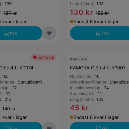
]:
135
Längd [mm]:
133
r
130 kr
187 kr
155 kr
 kvar i lager
Endast 6 kvar i lager
Köp
Köp
Kampanj
KAMOKA
lödstift KP074
KAMOKA Glödstift KP001
d:
12
Nyckelvidd:
10
tförande:
Stavglödstift
Glödstiftsutförande:
Stavglödst
nsdjup:
22
Installationsdjup:
24
V]:
11
Spänning [V]:
11
]:
213
Längd [mm]:
103
r
45 kr
140 kr
 kvar i lager
Endast 6 kvar i lager
Köp
Köp