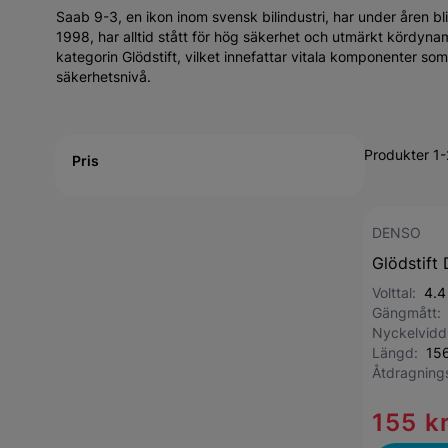
Saab 9-3, en ikon inom svensk bilindustri, har under åren bl
1998, har alltid stått för hög säkerhet och utmärkt kördyna
kategorin Glödstift, vilket innefattar vitala komponenter so
säkerhetsnivå.
Active filtering
Produkter 1-
Pris
DENSO
Glödstift
Volttal:
4.4
Gängmått
Nyckelvid
Längd:
15
Åtdragnin
155 k