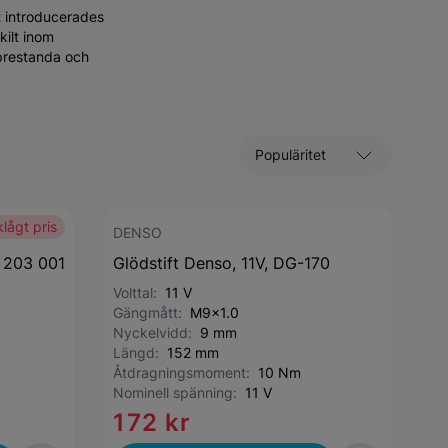
t introducerades
kilt inom
 prestanda och
Sortera efter
lågt pris
DENSO
0 203 001
Glödstift Denso, 11V, DG-170
Volttal:
11 V
Gängmått:
M9x1.0
Nyckelvidd:
9 mm
Längd:
152 mm
Åtdragningsmoment:
10 Nm
Nominell spänning:
11 V
172 kr