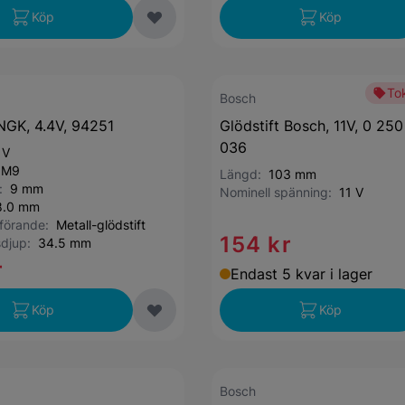
Köp
Köp
Tok
Bosch
 NGK, 4.4V, 94251
Glödstift Bosch, 11V, 0 25
036
 V
:
M9
Längd:
103 mm
d:
9 mm
Nominell spänning:
11 V
8.0 mm
tförande:
Metall-glödstift
154 kr
nsdjup:
34.5 mm
r
Endast 5 kvar i lager
Köp
Köp
Bosch