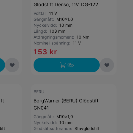
Glödstift Denso, 11V, DG-122
Volttal:
11 V
Gängmått:
M10x1.0
Nyckelvidd:
10 mm
Längd:
103 mm
Åtdragningsmoment:
10 Nm
Nominell spänning:
11 V
153 kr
Köp
BERU
ft
BorgWarner (BERU) Glödstift
GN041
Gängmått:
M10x1,0
Nyckelvidd:
10 mm
ift
Glödstiftsutförande:
Stavglödstift