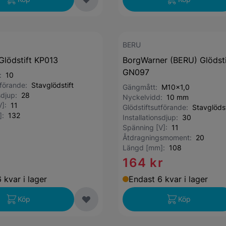
BERU
lödstift KP013
BorgWarner (BERU) Glödsti
GN097
d:
10
tförande:
Stavglödstift
Gängmått:
M10x1,0
nsdjup:
28
Nyckelvidd:
10 mm
V]:
11
Glödstiftsutförande:
Stavglödst
]:
132
Installationsdjup:
30
Spänning [V]:
11
Åtdragningsmoment:
20
Längd [mm]:
108
164 kr
 kvar i lager
Endast 6 kvar i lager
Köp
Köp