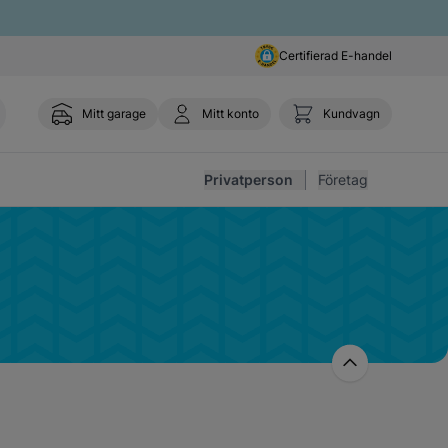
Certifierad E-handel
Mitt garage
Mitt konto
Kundvagn
Toggl
Privatperson
Företag