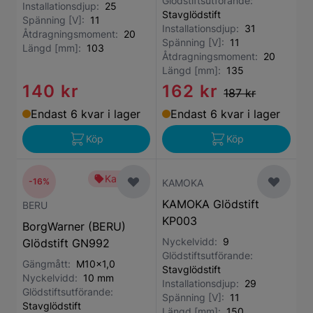
Glödstiftsutförande:
Installationsdjup:
25
Stavglödstift
Spänning [V]:
11
Installationsdjup:
31
Åtdragningsmoment:
20
Spänning [V]:
11
Längd [mm]:
103
Åtdragningsmoment:
20
Längd [mm]:
135
140 kr
162 kr
187 kr
Endast 6 kvar i lager
Endast 6 kvar i lager
Köp
Köp
Kampanj
-16%
KAMOKA
KAMOKA Glödstift
BERU
KP003
BorgWarner (BERU)
Nyckelvidd:
9
Glödstift GN992
Glödstiftsutförande:
Gängmått:
M10x1,0
Stavglödstift
Nyckelvidd:
10 mm
Installationsdjup:
29
Glödstiftsutförande:
Spänning [V]:
11
Stavglödstift
Längd [mm]:
150