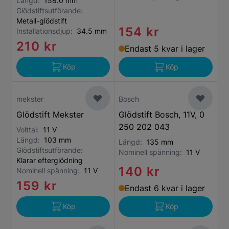
Längd:
158.0 mm
Glödstiftsutförande:
Metall-glödstift
154 kr
Installationsdjup:
34.5 mm
210 kr
Endast 5 kvar i lager
Köp
Köp
mekster
Bosch
Glödstift Mekster
Glödstift Bosch, 11V, 0
250 202 043
Volttal:
11 V
Längd:
103 mm
Längd:
135 mm
Glödstiftsutförande:
Nominell spänning:
11 V
Klarar efterglödning
140 kr
Nominell spänning:
11 V
159 kr
Endast 6 kvar i lager
Köp
Köp