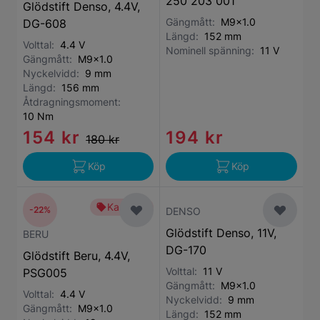
250 203 001
Glödstift Denso, 4.4V,
Gängmått:
M9x1.0
DG-608
Längd:
152 mm
Volttal:
4.4 V
Nominell spänning:
11 V
Gängmått:
M9x1.0
Nyckelvidd:
9 mm
Längd:
156 mm
Åtdragningsmoment:
10 Nm
154 kr
194 kr
180 kr
Köp
Köp
Kampanj
-22%
DENSO
Glödstift Denso, 11V,
BERU
DG-170
Glödstift Beru, 4.4V,
Volttal:
11 V
PSG005
Gängmått:
M9x1.0
Volttal:
4.4 V
Nyckelvidd:
9 mm
Gängmått:
M9x1.0
Längd:
152 mm