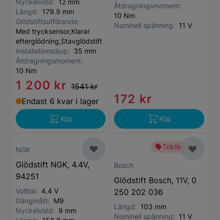
Nyckelvidd:
12 mm
Åtdragningsmoment:
Längd:
179.9 mm
10 Nm
Glödstiftsutförande:
Nominell spänning:
11 V
Med trycksensor,Klarar
efterglödning,Stavglödstift
Installationsdjup:
35 mm
Åtdragningsmoment:
10 Nm
1 200 kr
1541 kr
172 kr
Endast 6 kvar i lager
Köp
Köp
Toklågt pris
NGK
Glödstift NGK, 4.4V,
Bosch
94251
Glödstift Bosch, 11V, 0
Volttal:
4.4 V
250 202 036
Gängmått:
M9
Längd:
103 mm
Nyckelvidd:
9 mm
Nominell spänning:
11 V