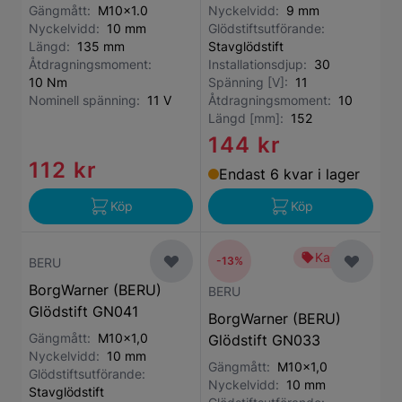
Gängmått:
M10x1.0
Nyckelvidd:
9 mm
Nyckelvidd:
10 mm
Glödstiftsutförande:
Längd:
135 mm
Stavglödstift
Åtdragningsmoment:
Installationsdjup:
30
10 Nm
Spänning [V]:
11
Nominell spänning:
11 V
Åtdragningsmoment:
10
Längd [mm]:
152
144 kr
112 kr
Endast 6 kvar i lager
Köp
Köp
Kampanj
-13%
BERU
BorgWarner (BERU)
BERU
Glödstift GN041
BorgWarner (BERU)
Gängmått:
M10x1,0
Glödstift GN033
Nyckelvidd:
10 mm
Gängmått:
M10x1,0
Glödstiftsutförande:
Nyckelvidd:
10 mm
Stavglödstift