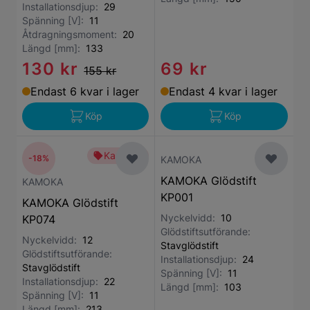
Installationsdjup:
29
Spänning [V]:
11
Åtdragningsmoment:
20
Längd [mm]:
133
130 kr
69 kr
155 kr
Endast 6 kvar i lager
Endast 4 kvar i lager
Köp
Köp
Kampanj
-18%
KAMOKA
KAMOKA Glödstift
KAMOKA
KP001
KAMOKA Glödstift
Nyckelvidd:
10
KP074
Glödstiftsutförande:
Nyckelvidd:
12
Stavglödstift
Glödstiftsutförande:
Installationsdjup:
24
Stavglödstift
Spänning [V]:
11
Installationsdjup:
22
Längd [mm]:
103
Spänning [V]:
11
Längd [mm]:
213