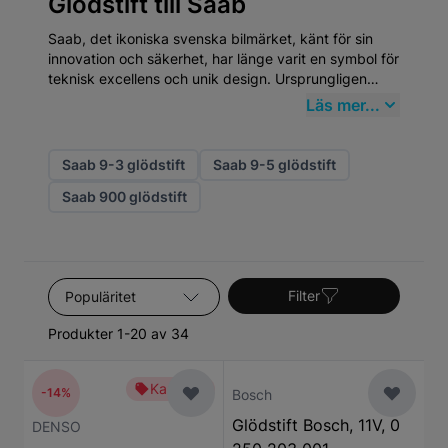
Glödstift till Saab
Saab, det ikoniska svenska bilmärket, känt för sin
innovation och säkerhet, har länge varit en symbol för
teknisk excellens och unik design. Ursprungligen
grundat 1937 som en tillverkare av flygplan, började
Läs mer...
Saab producera bilar 1947. Denna flygtekniska
bakgrund influerade starkt utvecklingen av deras
bilar, vilket syns i deras strömlinjeformade design och
Saab 9-3 glödstift
Saab 9-5 glödstift
robusta konstruktion. När det gäller Glödstift, står
Saab 900 glödstift
Saab-bilar ut för deras behov av högkvalitativa
reservdelar som upprätthåller deras unika prestanda
och säkerhetsnivåer.
Sortera efter
Filter
Produkter 1-20 av 34
Kampanj
-14%
Bosch
Glödstift Bosch, 11V, 0
DENSO