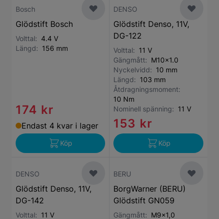
Bosch
DENSO
Glödstift Bosch
Glödstift Denso, 11V,
DG-122
Volttal:
4.4 V
Längd:
156 mm
Volttal:
11 V
Gängmått:
M10x1.0
Nyckelvidd:
10 mm
Längd:
103 mm
Åtdragningsmoment:
10 Nm
174 kr
Nominell spänning:
11 V
153 kr
Endast 4 kvar i lager
Köp
Köp
DENSO
BERU
Glödstift Denso, 11V,
BorgWarner (BERU)
DG-142
Glödstift GN059
Volttal:
11 V
Gängmått:
M9x1,0