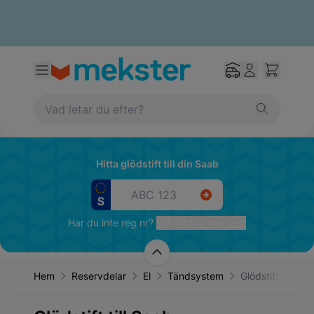
Hitta glödstift till din Saab
Har du inte reg nr?
Välj fordon manuellt
Hem
Reservdelar
El
Tändsystem
Glödstift