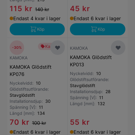
115 kr
45 kr
140 kr
Endast 4 kvar i lager
Endast 6 kvar i lager
Köp
Köp
Kampanj
-30%
KAMOKA
KAMOKA Glödstift
KAMOKA
KP013
KAMOKA Glödstift
Nyckelvidd:
10
KP076
Glödstiftsutförande:
Nyckelvidd:
10
Stavglödstift
Glödstiftsutförande:
Installationsdjup:
28
Stavglödstift
Spänning [V]:
11
Installationsdjup:
30
Längd [mm]:
132
Spänning [V]:
11
Längd [mm]:
134
70 kr
55 kr
100 kr
Endast 6 kvar i lager
Endast 6 kvar i lager