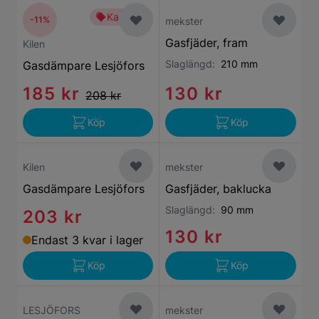
Kampanj
-11%
mekster
Gasfjäder, fram
Kilen
Slaglängd:
210 mm
Gasdämpare Lesjöfors
185 kr
130 kr
208 kr
Köp
Köp
Kilen
mekster
Gasdämpare Lesjöfors
Gasfjäder, baklucka
Slaglängd:
90 mm
203 kr
130 kr
Endast 3 kvar i lager
Köp
Köp
LESJÖFORS
mekster