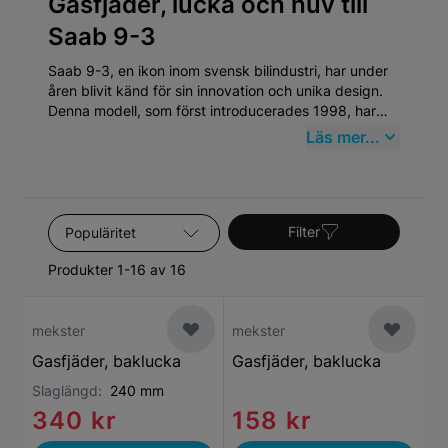
Gasfjäder, lucka och huv till
Saab 9-3
Saab 9-3, en ikon inom svensk bilindustri, har under
åren blivit känd för sin innovation och unika design.
Denna modell, som först introducerades 1998, har
alltid stått för hög säkerhet och utmärkt kördynamik.
Läs mer...
Att underhålla en Saab 9-3 kräver specifik
uppmärksamhet, särskilt inom kategorin Gasfjäder,
lucka och huv, vilket innefattar vitala komponenter
som behöver regelbunden kontroll och underhåll för
Sortera efter
att bibehålla bilens prestanda och säkerhetsnivå.
Filter
Produkter 1-16 av 16
mekster
mekster
Gasfjäder, baklucka
Gasfjäder, baklucka
Slaglängd:
240 mm
340 kr
158 kr