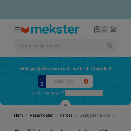
Hitta gasfjäder, lucka och huv till din Saab 9-3
Har du inte reg nr?
Välj fordon manuellt
Hem
Reservdelar
Kaross
Gasfjäder, lucka och huv