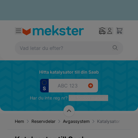
Hitta katalysator till din Saab
Har du inte reg nr?
Välj fordon manuellt
Hem
Reservdelar
Avgassystem
Katalysator