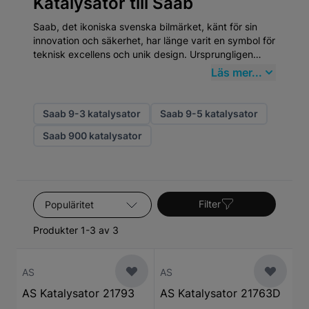
Katalysator till Saab
Saab, det ikoniska svenska bilmärket, känt för sin
innovation och säkerhet, har länge varit en symbol för
teknisk excellens och unik design. Ursprungligen
grundat 1937 som en tillverkare av flygplan, började
Läs mer...
Saab producera bilar 1947. Denna flygtekniska
bakgrund influerade starkt utvecklingen av deras
bilar, vilket syns i deras strömlinjeformade design och
Saab 9-3 katalysator
Saab 9-5 katalysator
robusta konstruktion. När det gäller Katalysator, står
Saab 900 katalysator
Saab-bilar ut för deras behov av högkvalitativa
reservdelar som upprätthåller deras unika prestanda
och säkerhetsnivåer.
Sortera efter
Filter
Produkter 1-3 av 3
AS
AS
AS Katalysator 21793
AS Katalysator 21763D