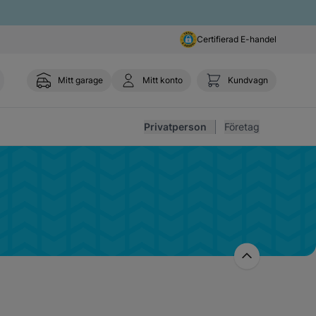
Certifierad E-handel
Mitt garage
Mitt konto
Kundvagn
Toggl
Privatperson
Företag