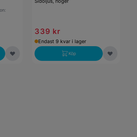
Sidoljus, höger
ion:
339 kr
Endast 9 kvar i lager
Köp