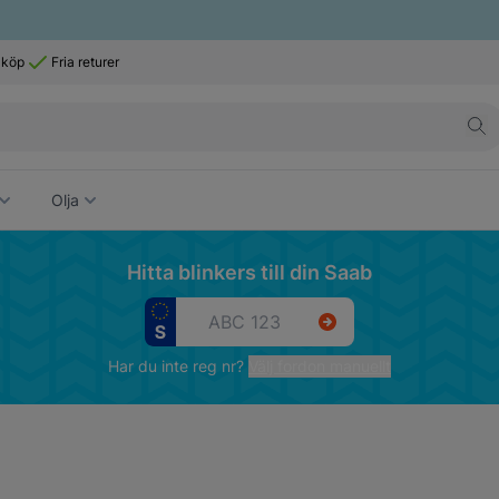
 köp
Fria returer
Olja
Hitta blinkers till din Saab
Har du inte reg nr?
Välj fordon manuellt