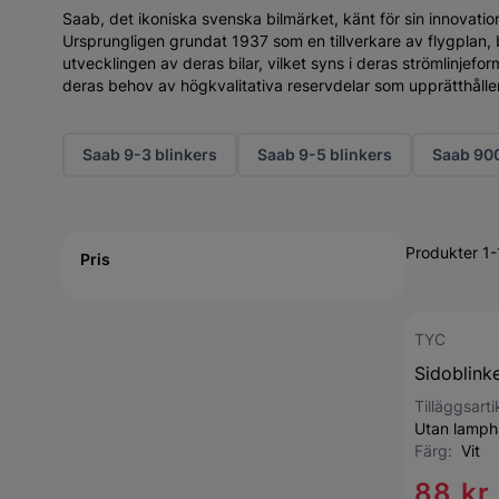
Saab, det ikoniska svenska bilmärket, känt för sin innovatio
Ursprungligen grundat 1937 som en tillverkare av flygplan,
utvecklingen av deras bilar, vilket syns i deras strömlinjefo
deras behov av högkvalitativa reservdelar som upprätthålle
Saab 9-3 blinkers
Saab 9-5 blinkers
Saab 900
Active filtering
Produkter 1-
Pris
TYC
Sidoblink
Tilläggsarti
Utan lamphå
Färg:
Vit
88 kr