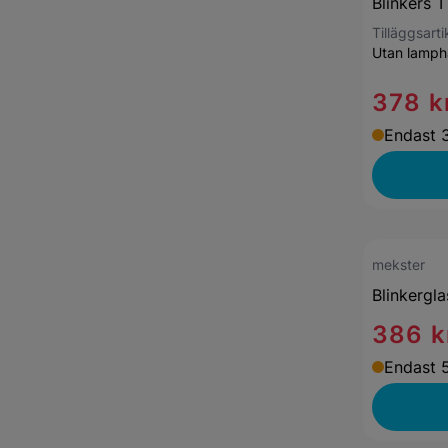
Blinkers 
Tilläggsarti
Utan lamphå
378 k
Endast 3
mekster
Blinkergl
386 k
Endast 5