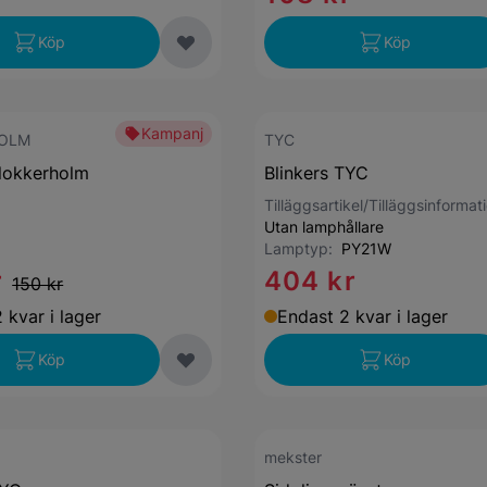
Köp
Köp
Kampanj
OLM
TYC
Klokkerholm
Blinkers TYC
Tilläggsartikel/Tilläggsinformat
Utan lamphållare
Lamptyp:
PY21W
r
404 kr
150 kr
 kvar i lager
Endast 2 kvar i lager
Köp
Köp
mekster