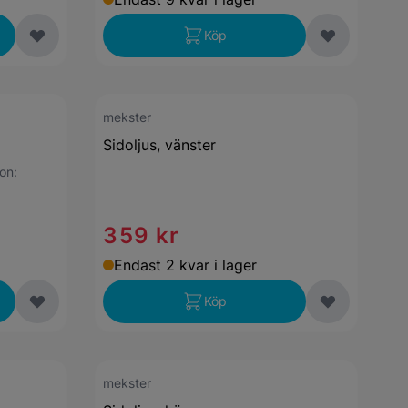
Köp
mekster
Sidoljus, vänster
ion:
359 kr
Endast 2 kvar i lager
Köp
mekster