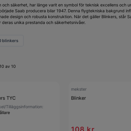
n och säkerhet, har länge varit en symbol för teknisk excellens och u
 började Saab producera bilar 1947. Denna flygtekniska bakgrund inf
rmade design och robusta konstruktion. När det gäller Blinkers, står Sa
r deras unika prestanda och säkerhetsnivåer.
 blinkers
10 av 10
mekster
ers TYC
Blinker
kel/Tilläggsinformation:
llare
108 kr