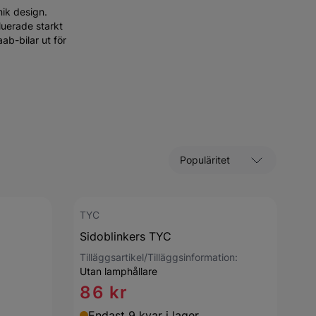
nik design.
luerade starkt
ab-bilar ut för
Sortera efter
TYC
Sidoblinkers TYC
Tilläggsartikel/Tilläggsinformation:
Utan lamphållare
86 kr
Endast 9 kvar i lager