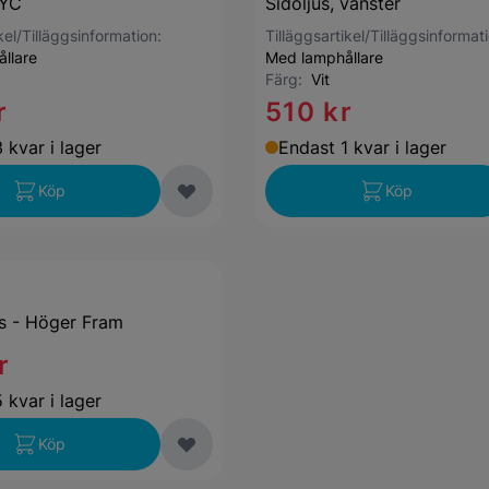
TYC
Sidoljus, vänster
kel/Tilläggsinformation:
Tilläggsartikel/Tilläggsinformat
llare
Med lamphållare
Färg:
Vit
r
510 kr
 kvar i lager
Endast 1 kvar i lager
Köp
Köp
as - Höger Fram
r
 kvar i lager
Köp