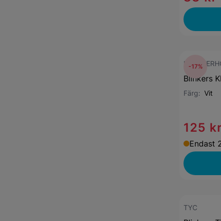
KLOKKERH
-17%
Blinkers 
Färg:
Vit
125 k
Endast 2
TYC