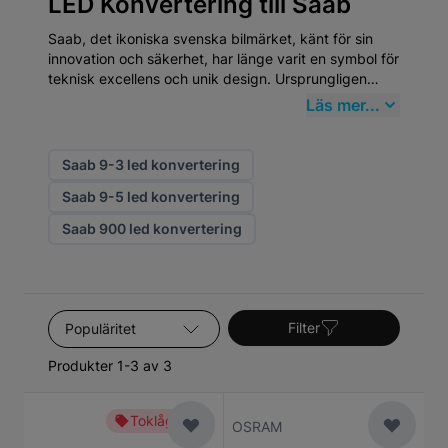
LED Konvertering till Saab
Saab, det ikoniska svenska bilmärket, känt för sin
innovation och säkerhet, har länge varit en symbol för
teknisk excellens och unik design. Ursprungligen
grundat 1937 som en tillverkare av flygplan, började
Läs mer...
Saab producera bilar 1947. Denna flygtekniska
bakgrund influerade starkt utvecklingen av deras
bilar, vilket syns i deras strömlinjeformade design och
Saab 9-3 led konvertering
robusta konstruktion. När det gäller LED
Saab 9-5 led konvertering
Konvertering, står Saab-bilar ut för deras behov av
högkvalitativa reservdelar som upprätthåller deras
Saab 900 led konvertering
unika prestanda och säkerhetsnivåer.
Sortera efter
Filter
Produkter 1-3 av 3
Toklågt pris
OSRAM