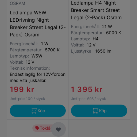
Ledlampa H4 Night
OSRAM
Breaker Smart Street
Ledlampa W5W
Legal (2-Pack) Osram
LEDrivning Night
Energiinnehåll:
21 W
Breaker Street Legal (2-
Färgtemperatur:
6000 K
Pack) Osram
Lamptyp:
H4
Energiinnehåll:
1 W
Volttal:
12 V
Färgtemperatur:
5700 K
Ljusstyrka:
1650 lm
Lamptyp:
W5W
Volttal:
12 V
Teknisk information:
Endast laglig för 12V-fordon
med vita ljuskällor.
199 kr
1 395 kr
Jmf-pris:
100
/ styck
Jmf-pris:
698
/ styck
Köp
Köp
Toklågt pris