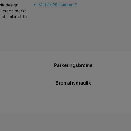
Vad är PR-nummer?
nik design.
luerade starkt
ab-bilar ut för
Parkeringsbroms
Bromshydraulik