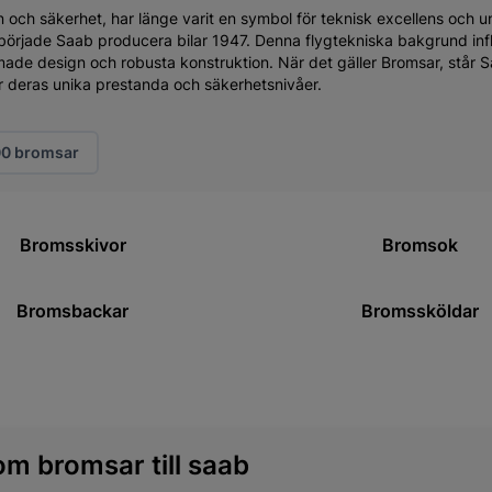
n och säkerhet, har länge varit en symbol för teknisk excellens och u
 började Saab producera bilar 1947. Denna flygtekniska bakgrund inf
rmade design och robusta konstruktion. När det gäller Bromsar, står Sa
r deras unika prestanda och säkerhetsnivåer.
00 bromsar
Bromsskivor
Bromsok
Bromsbackar
Bromssköldar
om bromsar till saab