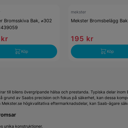
r
mekster
r Bromsskiva Bak, ⌀302
Mekster Bromsbelägg Bak
1439059
 kr
195 kr
Köp
Köp
 till bilens övergripande hälsa och prestanda. Typiska delar inom Br
. På grund av Saabs precision och fokus på säkerhet, kan dessa komp
ekster.se högkvalitativa eftermarknadsdelar, kan Saab-ägare säkerst
Bromsar
s unika konstruktioner.