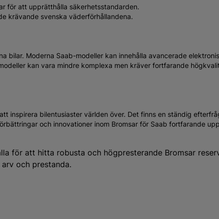
r för att upprätthålla säkerhetsstandarden.
 de krävande svenska väderförhållandena.
sina bilar. Moderna Saab-modeller kan innehålla avancerade elektron
 modeller kan vara mindre komplexa men kräver fortfarande högkvalit
att inspirera bilentusiaster världen över. Det finns en ständig efterfr
örbättringar och innovationer inom Bromsar för Saab fortfarande upp i
källa för att hitta robusta och högpresterande Bromsar reser
s arv och prestanda.