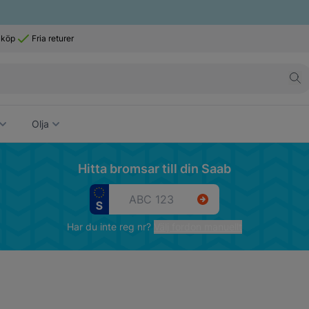
 köp
Fria returer
Olja
Hitta bromsar till din Saab
Har du inte reg nr?
Välj fordon manuellt