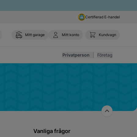
Certifierad E-handel
Mitt garage
Mitt konto
Kundvagn
Toggl
Privatperson
Företag
Vanliga frågor