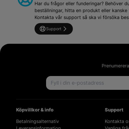
Har du frågor eller funderingar? Behöver d
beställningar, hitta en produkt eller kansk
Kontakta vår support så ska vi försöka besv
Support
Prenumerera 
Email address
Köpvillkor & info
Support
Betalningsalternativ
Kontakta o
Leveransinformation
Vanliga fr