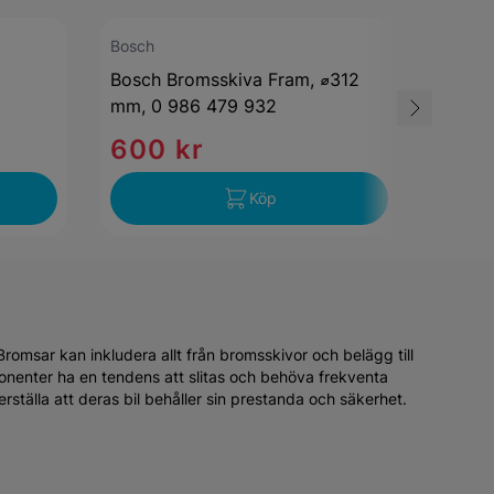
Bosch
mekste
Bosch Bromsskiva Fram, ⌀312
Glidbu
mm, 0 986 479 932
600 kr
37 
Köp
omsar kan inkludera allt från bromsskivor och belägg till
onenter ha en tendens att slitas och behöva frekventa
älla att deras bil behåller sin prestanda och säkerhet.