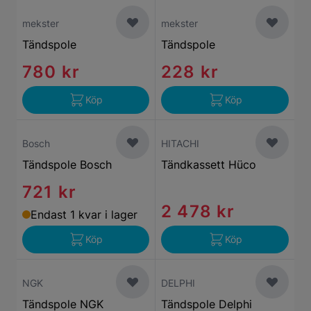
mekster
mekster
Tändspole
Tändspole
780 kr
228 kr
Köp
Köp
Bosch
HITACHI
Tändspole Bosch
Tändkassett Hüco
721 kr
2 478 kr
Endast 1 kvar i lager
Köp
Köp
NGK
DELPHI
Tändspole NGK
Tändspole Delphi