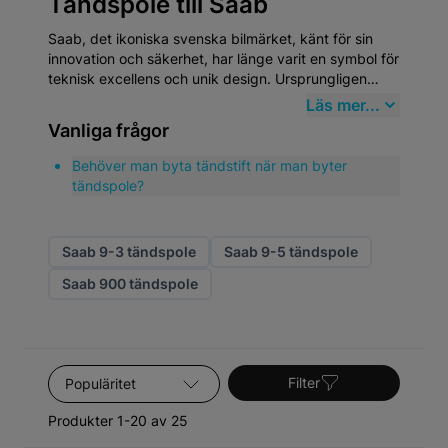
Tändspole till Saab
Saab, det ikoniska svenska bilmärket, känt för sin
innovation och säkerhet, har länge varit en symbol för
teknisk excellens och unik design. Ursprungligen
grundat 1937 som en tillverkare av flygplan, började
Läs mer...
Saab producera bilar 1947. Denna flygtekniska
Vanliga frågor
bakgrund influerade starkt utvecklingen av deras
bilar, vilket syns i deras strömlinjeformade design och
Behöver man byta tändstift när man byter
robusta konstruktion. När det gäller Tändspole, står
tändspole?
Saab-bilar ut för deras behov av högkvalitativa
reservdelar som upprätthåller deras unika prestanda
och säkerhetsnivåer.
Saab 9-3 tändspole
Saab 9-5 tändspole
Saab 900 tändspole
Sortera efter
Filter
Produkter 1-20 av 25