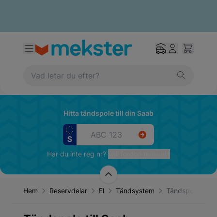
Hitta tändspole till din Saab
Har du inte reg nr?
Välj fordon manuellt
Hem
Reservdelar
El
Tändsystem
Tändspole