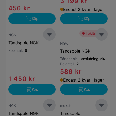
3 199 kr
456 kr
Endast 2 kvar i lager
Köp
Köp
Toklågt pris
NGK
Tändspole NGK
NGK
Polantal:
6
Tändspole NGK
Tändspole:
Anslutning M4
Polantal:
2
589 kr
1 450 kr
Endast 2 kvar i lager
Köp
Köp
NGK
mekster
Tändspole NGK
Tändspole