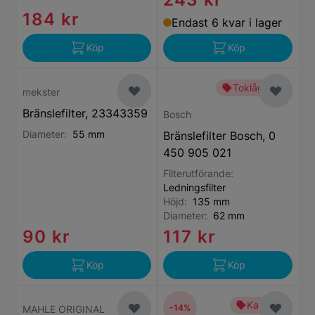
184 kr
Endast 6 kvar i lager
Köp
Köp
Toklågt pris
mekster
Bränslefilter, 23343359
Bosch
Diameter:
55 mm
Bränslefilter Bosch, 0
450 905 021
Filterutförande:
Ledningsfilter
Höjd:
135 mm
Diameter:
62 mm
90 kr
117 kr
Köp
Köp
Kampanj
-14%
MAHLE ORIGINAL