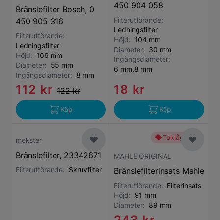
450 904 058
Bränslefilter Bosch, 0
Filterutförande:
450 905 316
Ledningsfilter
Filterutförande:
Höjd:
104 mm
Ledningsfilter
Diameter:
30 mm
Höjd:
166 mm
Ingångsdiameter:
Diameter:
55 mm
6 mm,8 mm
Ingångsdiameter:
8 mm
112 kr
18 kr
122 kr
Köp
Köp
Toklågt pris
mekster
Bränslefilter, 23342671
MAHLE ORIGINAL
Filterutförande:
Skruvfilter
Bränslefilterinsats Mahle
Filterutförande:
Filterinsats
Höjd:
91 mm
Diameter:
89 mm
243 kr