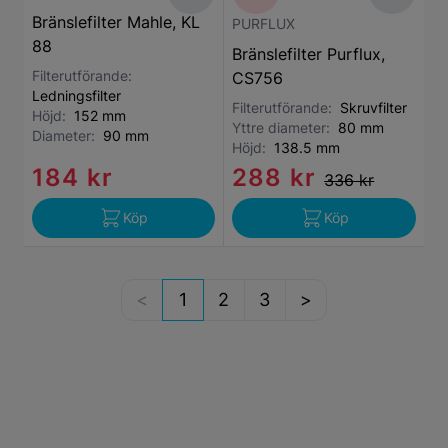
Bränslefilter Mahle, KL
PURFLUX
88
Bränslefilter Purflux,
Filterutförande:
CS756
Ledningsfilter
Filterutförande:
Skruvfilter
Höjd:
152 mm
Yttre diameter:
80 mm
Diameter:
90 mm
Höjd:
138.5 mm
184 kr
288 kr
336 kr
Köp
Köp
1
2
3