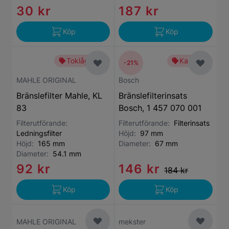
30 kr
187 kr
Köp
Köp
Toklågt pris
Kampanj
-21%
MAHLE ORIGINAL
Bosch
Bränslefilter Mahle, KL
Bränslefilterinsats
83
Bosch, 1 457 070 001
Filterutförande:
Filterutförande:
Filterinsats
Ledningsfilter
Höjd:
97 mm
Höjd:
165 mm
Diameter:
67 mm
Diameter:
54.1 mm
92 kr
146 kr
184 kr
Köp
Köp
MAHLE ORIGINAL
mekster