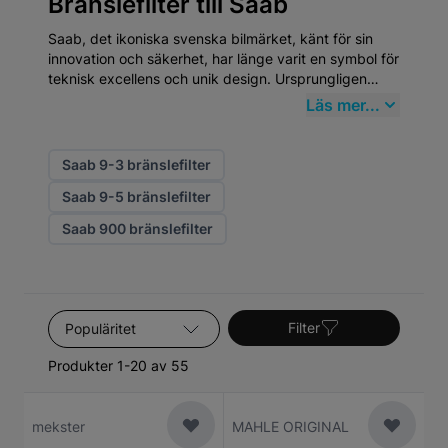
Bränslefilter till Saab
Saab, det ikoniska svenska bilmärket, känt för sin
innovation och säkerhet, har länge varit en symbol för
teknisk excellens och unik design. Ursprungligen
grundat 1937 som en tillverkare av flygplan, började
Läs mer...
Saab producera bilar 1947. Denna flygtekniska
bakgrund influerade starkt utvecklingen av deras
bilar, vilket syns i deras strömlinjeformade design och
Saab 9-3 bränslefilter
robusta konstruktion. När det gäller Bränslefilter, står
Saab 9-5 bränslefilter
Saab-bilar ut för deras behov av högkvalitativa
reservdelar som upprätthåller deras unika prestanda
Saab 900 bränslefilter
och säkerhetsnivåer.
Sortera efter
Filter
Produkter 1-20 av 55
mekster
MAHLE ORIGINAL