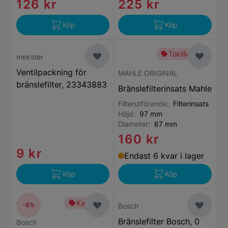
126 kr
225 kr
Köp
Köp
Toklågt pris
mekster
Ventilpackning för
MAHLE ORIGINAL
bränslefilter, 23343883
Bränslefilterinsats Mahle
Filterutförande:
Filterinsats
Höjd:
97 mm
Diameter:
67 mm
160 kr
9 kr
Endast 6 kvar i lager
Köp
Köp
Kampanj
-8%
Bosch
Bränslefilter Bosch, 0
Bosch