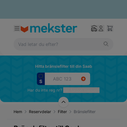
Hitta bränslefilter till din Saab
Har du inte reg nr?
Välj fordon manuellt
Hem
Reservdelar
Filter
Bränslefilter