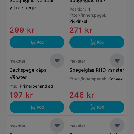
Spegelglas, vänster
Spegelglas USA
yttre spegel
Position:
1
Ytter-/Innerspegel:
Vidvinkel
299 kr
271 kr
Köp
Köp
mekster
mekster
Backspegelkåpa -
Spegelglas RHD vänster
Vänster
Ytter-/Innerspegel:
Konvex
Yta:
Primerbehandlad
197 kr
246 kr
Köp
Köp
mekster
mekster