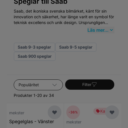
Speglar till Saab
Saab, det ikoniska svenska bilmärket, känt för sin
innovation och säkerhet, har länge varit en symbol för
teknisk excellens och unik design. Ursprungligen
grundat 1937 som en tillverkare av flygplan, började
Läs mer...
Saab producera bilar 1947. Denna flygtekniska
bakgrund influerade starkt utvecklingen av deras
bilar, vilket syns i deras strömlinjeformade design och
Saab 9-3 speglar
Saab 9-5 speglar
robusta konstruktion. När det gäller Speglar, står
Saab 900 speglar
Saab-bilar ut för deras behov av högkvalitativa
reservdelar som upprätthåller deras unika prestanda
och säkerhetsnivåer.
Sortera efter
Filter
Produkter 1-20 av 34
Kampanj
-36%
mekster
Spegelglas - Vänster
mekster