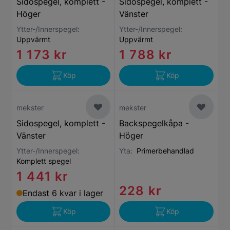
Sidospegel, komplett -
Sidospegel, komplett -
Höger
Vänster
Ytter-/Innerspegel:
Ytter-/Innerspegel:
Uppvärmt
Uppvärmt
1 173 kr
1 788 kr
Köp
Köp
mekster
mekster
Sidospegel, komplett -
Backspegelkåpa -
Vänster
Höger
Ytter-/Innerspegel:
Yta:
Primerbehandlad
Komplett spegel
1 441 kr
228 kr
Endast 6 kvar i lager
Köp
Köp