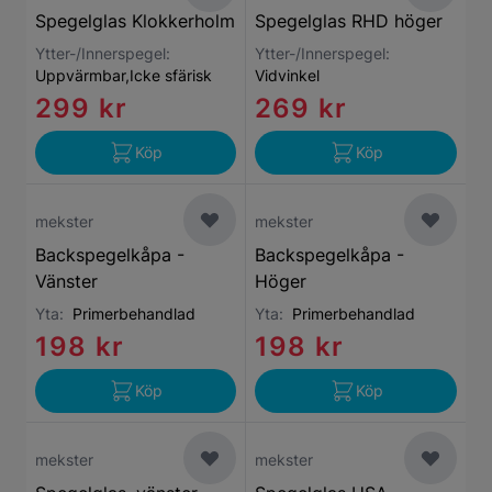
Spegelglas Klokkerholm
Spegelglas RHD höger
Ytter-/Innerspegel:
Ytter-/Innerspegel:
Uppvärmbar,Icke sfärisk
Vidvinkel
299 kr
269 kr
Köp
Köp
mekster
mekster
Backspegelkåpa -
Backspegelkåpa -
Vänster
Höger
Yta:
Primerbehandlad
Yta:
Primerbehandlad
198 kr
198 kr
Köp
Köp
mekster
mekster