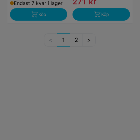
271 kr
Endast 7 kvar i lager
Köp
Köp
1
2