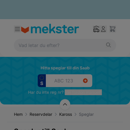
Hitta speglar till din Saab
Har du inte reg nr?
Välj fordon manuellt
Hem
Reservdelar
Kaross
Speglar