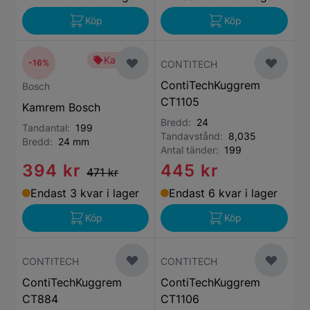
Köp
Köp
Kampanj
-16%
CONTITECH
ContiTechKuggrem
Bosch
CT1105
Kamrem Bosch
Bredd:
24
Tandantal:
199
Tandavstånd:
8,035
Bredd:
24 mm
Antal tänder:
199
394 kr
445 kr
471 kr
Endast 3 kvar i lager
Endast 6 kvar i lager
Köp
Köp
CONTITECH
CONTITECH
ContiTechKuggrem
ContiTechKuggrem
CT884
CT1106