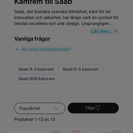
Kamrem till Saab
Saab, det ikoniska svenska bilmärket, känt för sin
innovation och säkerhet, har länge varit en symbol för
teknisk excellens och unik design. Ursprungligen
grundat 1937 som en tillverkare av flygplan, började
Läs mer...
Saab producera bilar 1947. Denna flygtekniska
Vanliga frågor
bakgrund influerade starkt utvecklingen av deras
bilar, vilket syns i deras strömlinjeformade design och
Hur drivs vattenpumpen?
robusta konstruktion. När det gäller Kamrem, står
Saab-bilar ut för deras behov av högkvalitativa
reservdelar som upprätthåller deras unika prestanda
Saab 9-3 kamrem
Saab 9-5 kamrem
och säkerhetsnivåer.
Saab 900 kamrem
Sortera efter
Filter
Produkter 1-13 av 13