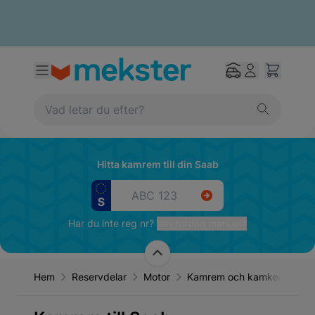
Hitta kamrem till din Saab
Har du inte reg nr?
Välj fordon manuellt
Hem
Reservdelar
Motor
Kamrem och kamkedja