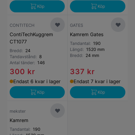
Köp
Köp
CONTITECH
GATES
ContiTechKuggrem
Kamrem Gates
CT1077
Tandantal:
190
Längd:
1520 mm
Bredd:
24
Bredd:
24 mm
Tandavstånd:
8
Antal tänder:
146
300 kr
337 kr
Endast 6 kvar i lager
Endast 7 kvar i lager
Köp
Köp
mekster
Kamrem
Tandantal:
190