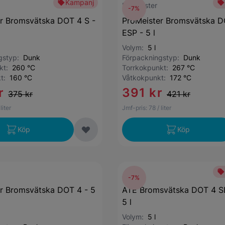
Kampanj
ProMeister
-7%
r Bromsvätska DOT 4 S -
ProMeister Bromsvätska D
ESP - 5 l
Volym:
5 l
ngstyp:
Dunk
Förpackningstyp:
Dunk
nkt:
260 °C
Torrkokpunkt:
267 °C
kt:
160 °C
Våtkokpunkt:
172 °C
r
391 kr
375 kr
421 kr
 liter
Jmf-pris:
78
/ liter
Köp
Köp
ATE
-7%
r Bromsvätska DOT 4 - 5
ATE Bromsvätska DOT 4 S
5 l
Volym:
5 l