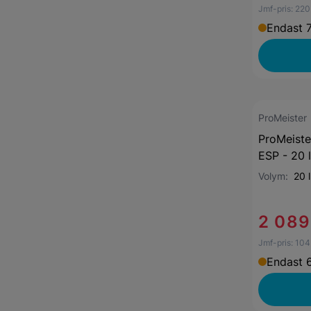
Jmf-pris:
220
Endast 7
ProMeister
ProMeist
ESP - 20 l
Volym:
20 l
2 089
Jmf-pris:
104
Endast 6