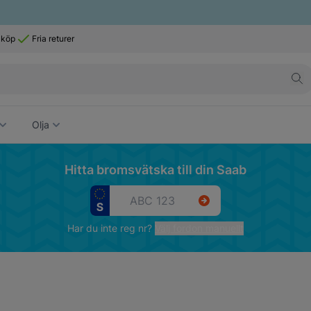
 köp
Fria returer
Olja
Hitta bromsvätska till din Saab
Har du inte reg nr?
Välj fordon manuellt