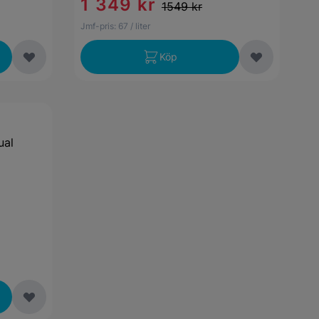
1 349 kr
1549 kr
Jmf-pris:
67
/ liter
Köp
ual