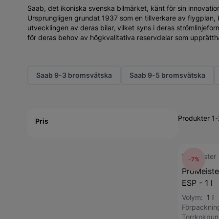
Saab, det ikoniska svenska bilmärket, känt för sin innovatio
Ursprungligen grundat 1937 som en tillverkare av flygplan,
utvecklingen av deras bilar, vilket syns i deras strömlinjef
för deras behov av högkvalitativa reservdelar som upprätth
Saab 9-3 bromsvätska
Saab 9-5 bromsvätska
Active filtering
Produkter 1-
Pris
ProMeister
-7%
ProMeist
ESP - 1 l
Volym:
1 l
Förpackni
Torrkokpu