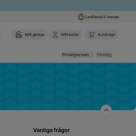
Certifierad E-handel
Mitt garage
Mitt konto
Kundvagn
Toggl
Privatperson
Företag
Vanliga frågor