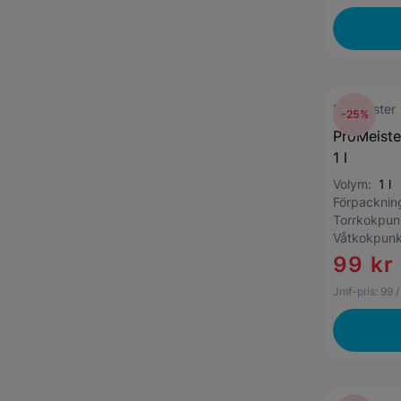
ProMeister
-25%
ProMeiste
1 l
Volym:
1 l
Förpackni
Torrkokpu
Våtkokpun
99 kr
Jmf-pris:
99
/