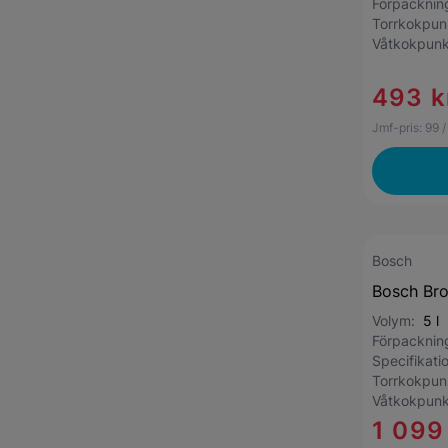
Förpackni
Torrkokpu
Våtkokpun
493 k
Jmf-pris:
99
/
Bosch
Bosch Bro
Volym:
5 l
Förpackni
Specifikat
Torrkokpu
Våtkokpun
1 099