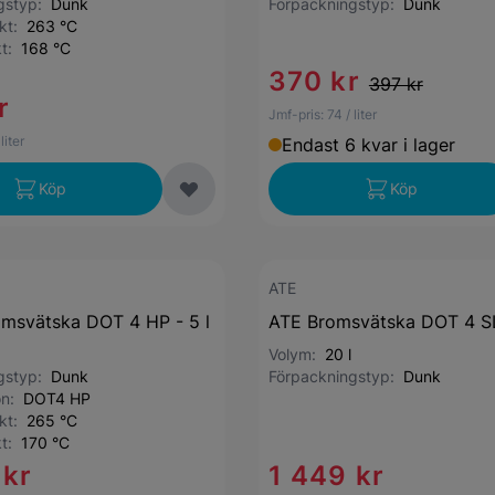
ngstyp:
Dunk
Förpackningstyp:
Dunk
nkt:
263 °C
kt:
168 °C
370 kr
397 kr
r
Jmf-pris:
74
/ liter
 liter
Endast 6 kvar i lager
Köp
Köp
ATE
msvätska DOT 4 HP - 5 l
ATE Bromsvätska DOT 4 SL
Volym:
20 l
ngstyp:
Dunk
Förpackningstyp:
Dunk
ion:
DOT4 HP
nkt:
265 °C
kt:
170 °C
 kr
1 449 kr