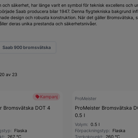
n och säkerhet, har länge varit en symbol för teknisk excellens och u
 började Saab producera bilar 1947. Denna flygtekniska bakgrund inf
ormade design och robusta konstruktion. När det gäller Bromsvätska, s
åller deras unika prestanda och säkerhetsnivåer.
Saab 900 bromsvätska
20 av 23
Kampanj
ProMeister
er Bromsvätska DOT 4
ProMeister Bromsvätska D
0.5 l
Volym:
0.5 l
ngstyp:
Flaska
Förpackningstyp:
Flaska
nkt:
267 °C
Torrkokpunkt:
260 °C