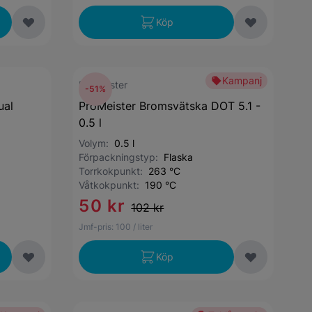
Köp
Kampanj
ProMeister
-51%
ual
ProMeister Bromsvätska DOT 5.1 -
0.5 l
Volym:
0.5 l
Förpackningstyp:
Flaska
Torrkokpunkt:
263 °C
Våtkokpunkt:
190 °C
50 kr
102 kr
Jmf-pris:
100
/ liter
Köp