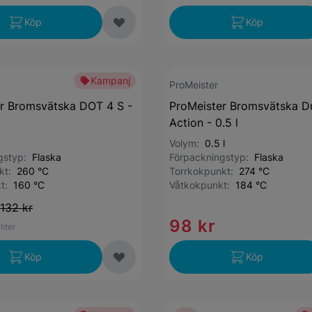
Köp
Köp
Kampanj
ProMeister
r Bromsvätska DOT 4 S -
ProMeister Bromsvätska D
Action - 0.5 l
Volym:
0.5 l
ngstyp:
Flaska
Förpackningstyp:
Flaska
nkt:
260 °C
Torrkokpunkt:
274 °C
kt:
160 °C
Våtkokpunkt:
184 °C
132 kr
98 kr
 liter
Köp
Köp