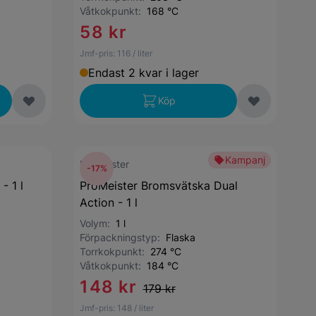
Våtkokpunkt:
168 °C
58 kr
Jmf-pris:
116
/ liter
Endast 2 kvar i lager
Köp
Kampanj
ProMeister
-17%
 1 l
ProMeister Bromsvätska Dual
Action - 1 l
Volym:
1 l
Förpackningstyp:
Flaska
Torrkokpunkt:
274 °C
Våtkokpunkt:
184 °C
148 kr
179 kr
Jmf-pris:
148
/ liter