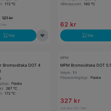
kt:
172 °C
Våtkokpunkt:
160 °C
r
121 kr
62 kr
/ liter
Köp
Köp
MPM
er Bromsvätska DOT 4
MPM Bromsvätska DOT 5.1 -
l
Volym:
1 l
Förpackningstyp:
Flaska
l
ngstyp:
Flaska
nkt:
267 °C
kt:
172 °C
327 kr
Jmf-pris:
327
/ liter