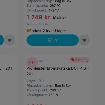
Förpackningstyp:
Bag in Box
Torrkokpunkt:
267 °C
Våtkokpunkt:
172 °C
1 749 kr
1849 kr
Jmf-pris:
87
/ liter
Endast 2 kvar i lager
Köp
Kampanj
ProMeister
-13%
 - 20 l
ProMeister Bromsvätska DOT 4 S -
20 l
Volym:
20 l
Förpackningstyp:
Bag in Box
Torrkokpunkt:
260 °C
Våtkokpunkt:
160 °C