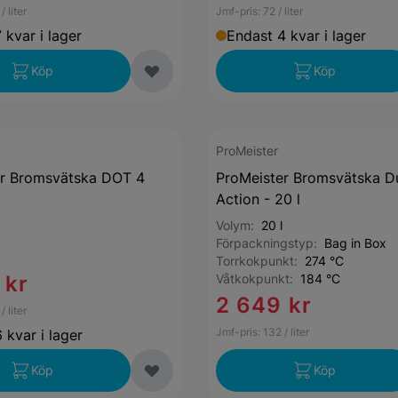
/ liter
Jmf-pris:
72
/ liter
 kvar i lager
Endast 4 kvar i lager
Köp
Köp
ProMeister
er Bromsvätska DOT 4
ProMeister Bromsvätska D
Action - 20 l
Volym:
20 l
Förpackningstyp:
Bag in Box
Torrkokpunkt:
274 °C
 kr
Våtkokpunkt:
184 °C
2 649 kr
/ liter
Jmf-pris:
132
/ liter
 kvar i lager
Köp
Köp