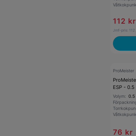
Våtkokpun
112 k
Jmf-pris:
112
ProMeister
ProMeist
ESP - 0.5 
Volym:
0.5 
Förpackni
Torrkokpu
Våtkokpun
76 kr