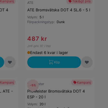
Kampanj
Toklågt pris
ATE
OT 4
ATE Bromsvätska DOT 4 SL.6 - 5 l
Volym:
5 l
Förpackningstyp:
Dunk
487 kr
Jmf-pris:
97
/ liter
Endast 6 kvar i lager
Köp
Kampanj
Kampanj
ProMeister
-5%
L ATE -
ProMeister Bromsvätska DOT 4
ESP - 20 l
Volym:
20 l