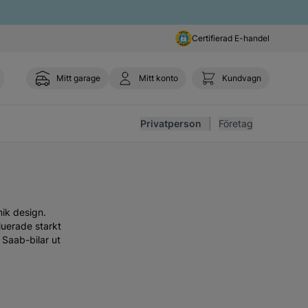
Certifierad E-handel
Mitt garage
Mitt konto
Kundvagn
Toggl
Privatperson
Företag
nik design.
luerade starkt
 Saab-bilar ut