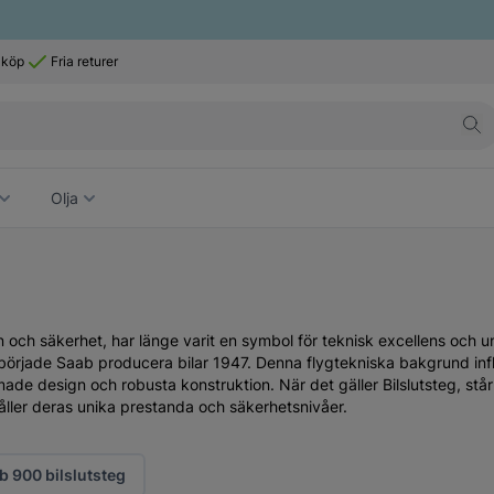
 köp
Fria returer
Olja
n och säkerhet, har länge varit en symbol för teknisk excellens och u
 började Saab producera bilar 1947. Denna flygtekniska bakgrund inf
rmade design och robusta konstruktion. När det gäller Bilslutsteg, står
åller deras unika prestanda och säkerhetsnivåer.
b 900 bilslutsteg