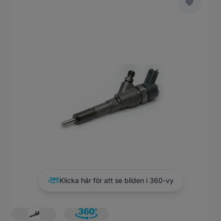
Main image
Click to view image in fullscreen
Klicka här för att se bilden i 360-vy
View larger image
View larger image