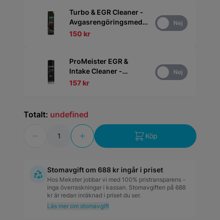
Turbo & EGR Cleaner -
Avgasrengöringsmedel
Ja
Nej
500 ml
150 kr
ProMeister EGR &
Intake Cleaner -
Ja
Nej
Insugsrenare 200 ml
157 kr
Totalt:
undefined
Antal
Köp
Stomavgift om 688 kr ingår i priset
Hos Mekster jobbar vi med 100% pristransparens -
inga överraskningar i kassan. Stomavgiften på 688
kr är redan inräknad i priset du ser.
Läs mer om stomavgift