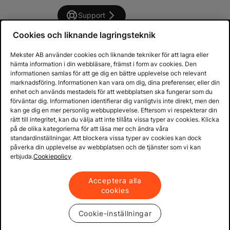
Support
Cookies och liknande lagringsteknik
Mekster AB använder cookies och liknande tekniker för att lagra eller
Var först att få reda på nyheterna
hämta information i din webbläsare, främst i form av cookies. Den
informationen samlas för att ge dig en bättre upplevelse och relevant
Prenumerera på vårt nyhetsbrev och var först
marknadsföring. Informationen kan vara om dig, dina preferenser, eller din
enhet och används mestadels för att webbplatsen ska fungerar som du
att få reda på nyheter och heta deals!
förväntar dig. Informationen identifierar dig vanligtvis inte direkt, men den
kan ge dig en mer personlig webbupplevelse. Eftersom vi respekterar din
Email address
rätt till integritet, kan du välja att inte tillåta vissa typer av cookies. Klicka
på de olika kategorierna för att läsa mer och ändra våra
standardinställningar. Att blockera vissa typer av cookies kan dock
påverka din upplevelse av webbplatsen och de tjänster som vi kan
erbjuda.
Cookiepolicy
Prenumerera
Acceptera alla
cookies
Köpvillkor & info
Cookie-inställningar
Support