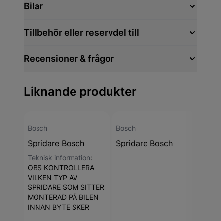
Bilar
Tillbehör eller reservdel till
Recensioner & frågor
Liknande produkter
Bosch
Bosch
Bosc
Spridare Bosch
Spridare Bosch
Spri
Teknisk information
:
Tekni
OBS KONTROLLERA
OBS
VILKEN TYP AV
VILK
SPRIDARE SOM SITTER
SPRI
MONTERAD PÅ BILEN
MONT
INNAN BYTE SKER
INNA