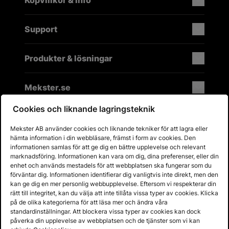
Köpvillkor & info
Support
Produkter & lösningar
Mekster.se
Cookies och liknande lagringsteknik
Mekster AB använder cookies och liknande tekniker för att lagra eller
Prisgaranti på reservdelar
hämta information i din webbläsare, främst i form av cookies. Den
Lager i Sverige
informationen samlas för att ge dig en bättre upplevelse och relevant
marknadsföring. Informationen kan vara om dig, dina preferenser, eller din
60 dagars öppet köp
enhet och används mestadels för att webbplatsen ska fungerar som du
Fria returer
förväntar dig. Informationen identifierar dig vanligtvis inte direkt, men den
kan ge dig en mer personlig webbupplevelse. Eftersom vi respekterar din
rätt till integritet, kan du välja att inte tillåta vissa typer av cookies. Klicka
på de olika kategorierna för att läsa mer och ändra våra
standardinställningar. Att blockera vissa typer av cookies kan dock
påverka din upplevelse av webbplatsen och de tjänster som vi kan