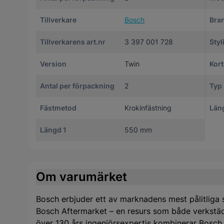
Tillverkare
Bosch
Bra
Tillverkarens art.nr
3 397 001 728
Styl
Version
Twin
Kor
Antal per förpackning
2
Typ
Fästmetod
Krokinfästning
Län
Längd 1
550 mm
Om varumärket
Bosch erbjuder ett av marknadens mest pålitliga s
Bosch Aftermarket – en resurs som både verkstäd
över 130 års ingenjörsexpertis kombinerar Bosch