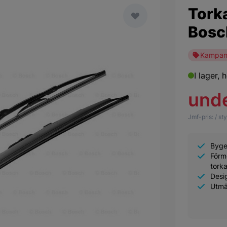
Tork
Bosc
Kampan
I lager,
h
und
Jmf-pris:
/ st
Byge
Förm
tork
Desig
Utmä