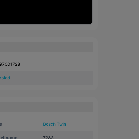
97001728
rblad
e
Bosch Twin
ellnamn
728S