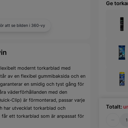
Ge torka
för att se bilden i 360-vy
in
flexibelt modernt torkarblad med
står av en flexibel gummibaksida och en
garanterar en smidig och tyst gång för
svåra väderförhållanden med den
uick-Clip) är förmonterad, passar varje
Totalt:
u
 har utvecklat torkarblad och
 får ett torkarblad som är anpassat för
Antal