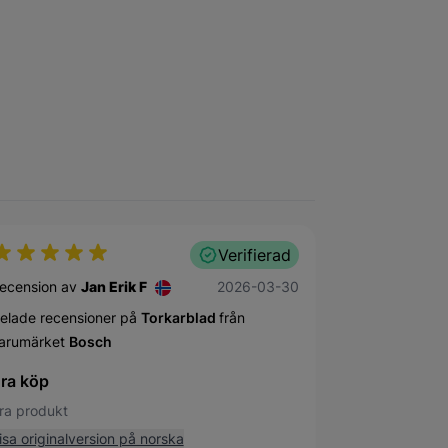
Verifierad
30 mars 2026
ecension av
Jan Erik F
2026-03-30
elade recensioner på
Torkarblad
från
arumärket
Bosch
ra köp
ra produkt
isa originalversion på norska