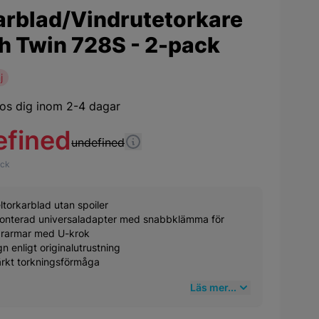
arblad/Vindrutetorkare
h Twin 728S - 2-pack
j
os dig inom 2-4 dagar
efined
undefined
yck
ltorkarblad utan spoiler
onterad universaladapter med snabbklämma för
ararmar med U-krok
n enligt originalutrustning
rkt torkningsförmåga
Läs mer...