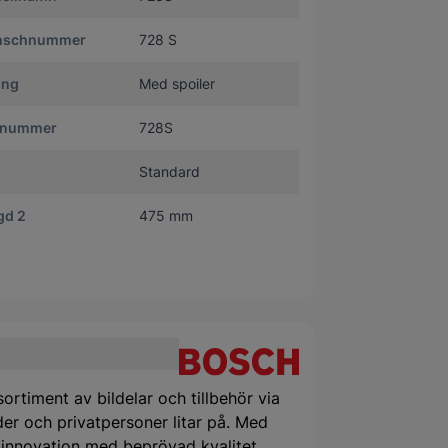
nschnummer
728 S
ing
Med spoiler
tnummer
728S
Standard
gd 2
475 mm
ortiment av bildelar och tillbehör via
er och privatpersoner litar på. Med
 innovation med beprövad kvalitet.