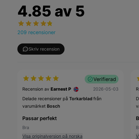
4.85
av
5
209 recensioner
Skriv recension
Verifierad
3 maj 2026
Recension av
Earnest P
2026-05-03
R
Delade recensioner på
Torkarblad
från
D
varumärket
Bosch
v
Passar perfekt
B
Bra
B
Visa originalversion på norska
V