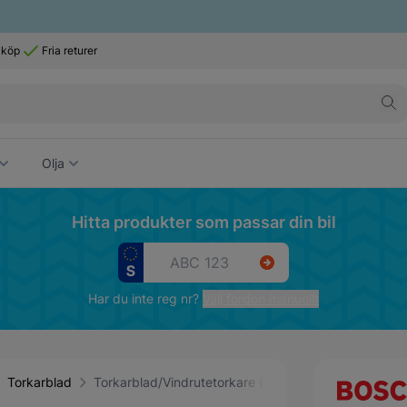
 köp
Fria returer
Olja
Hitta produkter som passar din bil
Har du inte reg nr?
Välj fordon manuellt
Torkarblad
Torkarblad/Vindrutetorkare Bosch Twin 728S - 2-pa