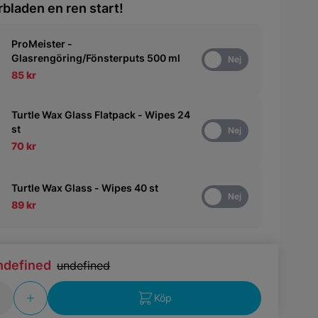
rbladen en ren start!
ProMeister -
Glasrengöring/Fönsterputs 500 ml
Ja
Nej
85 kr
Turtle Wax Glass Flatpack - Wipes 24
st
Ja
Nej
70 kr
Turtle Wax Glass - Wipes 40 st
Ja
Nej
89 kr
ndefined
undefined
Köp