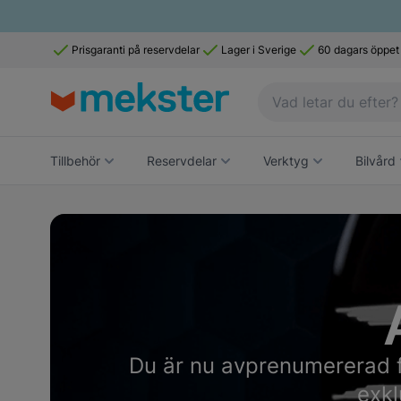
Prisgaranti på reservdelar
Lager i Sverige
60 dagars öppet
Tillbehör
Reservdelar
Verktyg
Bilvård
Navigating through the elements of the carousel is p
Press to skip the slider
Du är nu avprenumererad f
exkl