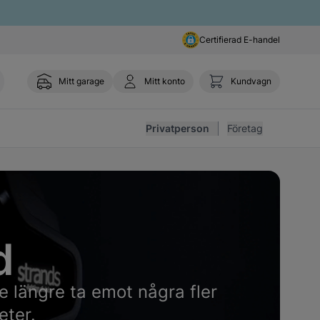
Certifierad E-handel
Mitt garage
Mitt konto
Kundvagn
Toggl
Privatperson
Företag
traight to carousel navigation using the skip links.
d
 längre ta emot några fler
eter.