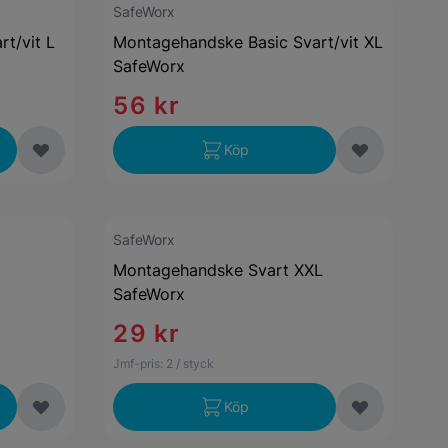
SafeWorx
t/vit L
Montagehandske Basic Svart/vit XL
SafeWorx
56 kr
Köp
SafeWorx
Montagehandske Svart XXL
SafeWorx
29 kr
Jmf-pris:
2
/ styck
Köp