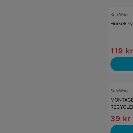
SafeWorx
Hörselsk
119 k
SafeWorx
MONTAGE
RECYCLED
39 kr