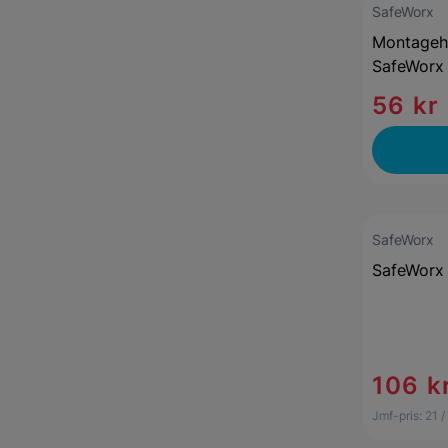
SafeWorx
Montageha
SafeWorx
56 kr
SafeWorx
SafeWorx
106 k
Jmf-pris:
21
/