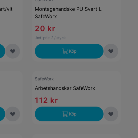
t/vit
Montagehandske PU Svart L
SafeWorx
20 kr
Jmf-pris:
2
/ styck
Köp
SafeWorx
x
Arbetshandskar SafeWorx
112 kr
Köp