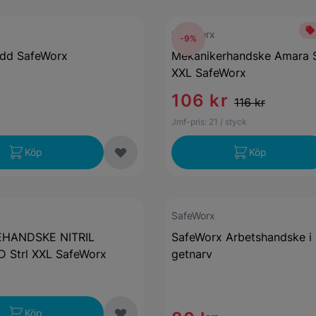
SafeWorx
-9%
ydd SafeWorx
Mekanikerhandske Amara 
XXL SafeWorx
106 kr
116 kr
r
Jmf-pris:
21
/ styck
Köp
Köp
SafeWorx
HANDSKE NITRIL
SafeWorx Arbetshandske i 
 Strl XXL SafeWorx
getnarv
Köp