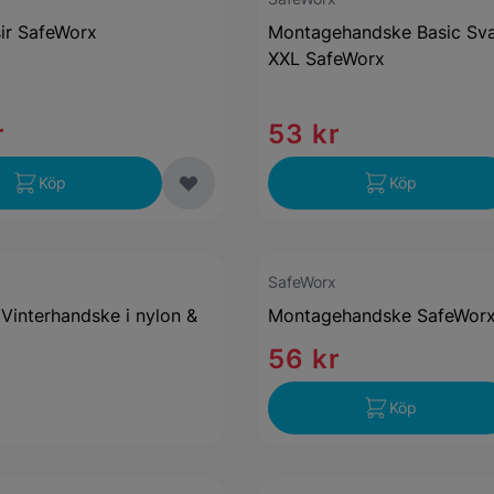
ir SafeWorx
Montagehandske Basic Svar
XXL SafeWorx
r
53 kr
Köp
Köp
SafeWorx
Vinterhandske i nylon &
Montagehandske SafeWor
56 kr
Köp
r