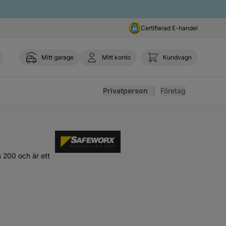
Certifierad E-handel
Mitt garage
Mitt konto
Kundvagn
Toggl
Privatperson
Företag
 200 och är ett