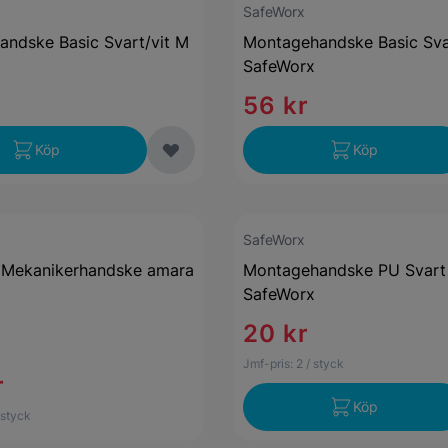
SafeWorx
ndske Basic Svart/vit M
Montagehandske Basic Svar
SafeWorx
56 kr
Köp
Köp
SafeWorx
 Mekanikerhandske amara
Montagehandske PU Svart
SafeWorx
20 kr
Jmf-pris:
2
/ styck
r
Köp
 styck