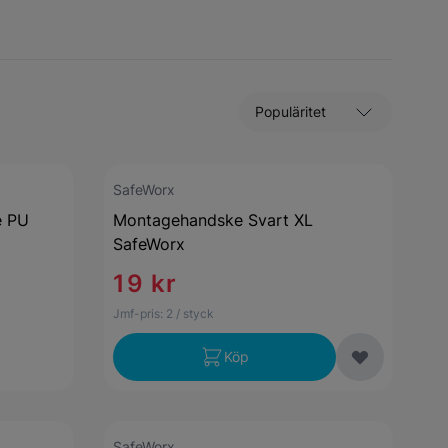
Sortera efter
SafeWorx
e PU
Montagehandske Svart XL
SafeWorx
19 kr
Jmf-pris:
2
/ styck
Köp
SafeWorx