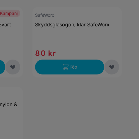
Kampanj
SafeWorx
Svart
Skyddsglasögon, klar SafeWorx
80 kr
Köp
nylon &