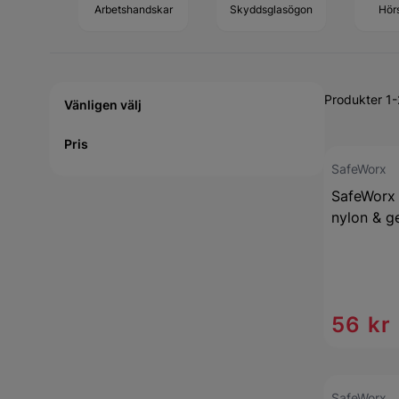
Arbetshandskar
Skyddsglasögon
Hör
Active filtering
Produkter 1
Vänligen välj
Pris
SafeWorx
SafeWorx 
nylon & g
56 kr
SafeWorx