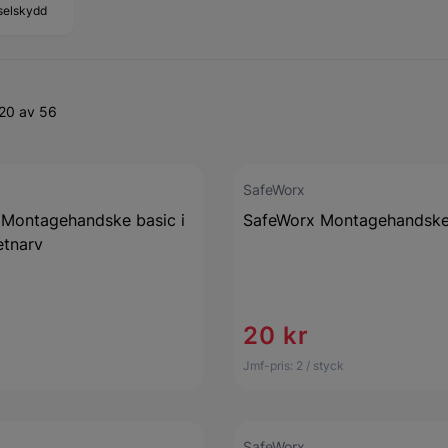
selskydd
-20 av 56
SafeWorx
Montagehandske basic i
SafeWorx Montagehandsk
etnarv
20 kr
Jmf-pris:
2
/ styck
SafeWorx