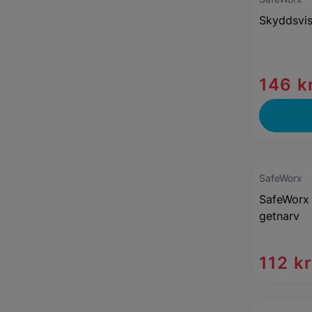
Skyddsvis
146 k
SafeWorx
SafeWorx 
getnarv
112 k