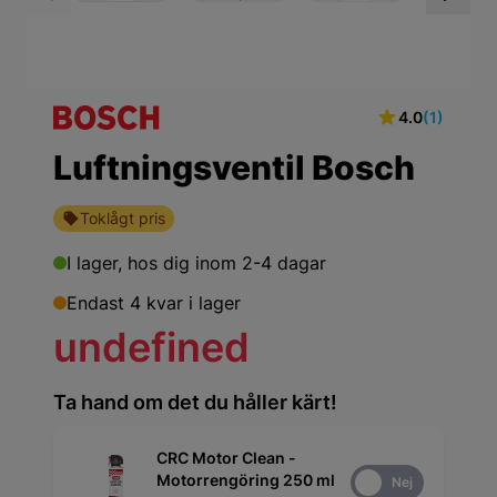
View larger image
View larger ima
Vi
4.0
(1)
Luftningsventil Bosch
Toklågt pris
I lager,
hos dig inom 2-4 dagar
Endast 4 kvar i lager
undefined
Ta hand om det du håller kärt!
CRC Motor Clean -
Motorrengöring 250 ml
Ja
Nej