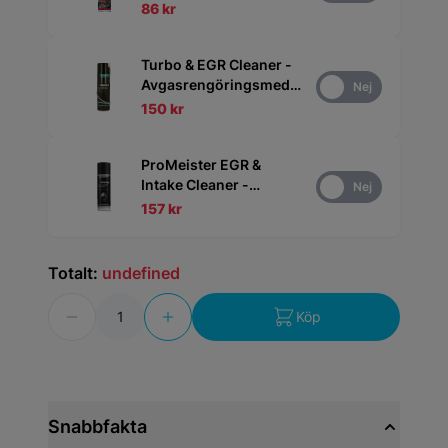
86 kr
Turbo & EGR Cleaner -
Avgasrengöringsmedel
Ja
Nej
500 ml
150 kr
ProMeister EGR &
Intake Cleaner -
Ja
Nej
Insugsrenare 200 ml
157 kr
Totalt:
undefined
Antal
Köp
Snabbfakta