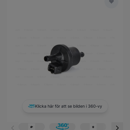
Main image
Click to view image in fullscreen
Klicka här för att se bilden i 360-vy
View larger image