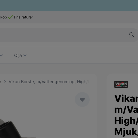
 köp
Fria returer
Olja
r
Vikan Borste, m/Vattengenomlöp, High/Low, 275 mm, Mjuk/Splitt
Vika
m/Va
High
Mjuk/