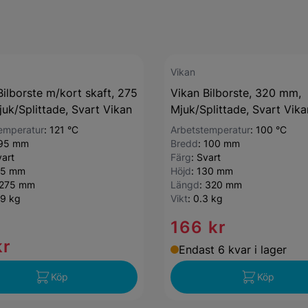
Vikan
Bilborste m/kort skaft, 275
Vikan Bilborste, 320 mm,
uk/Splittade, Svart Vikan
Mjuk/Splittade, Svart Vika
emperatur
:
121 °C
Arbetstemperatur
:
100 °C
95 mm
Bredd
:
100 mm
art
Färg
:
Svart
15 mm
Höjd
:
130 mm
275 mm
Längd
:
320 mm
19 kg
Vikt
:
0.3 kg
166 kr
kr
Endast 6 kvar i lager
Köp
Köp