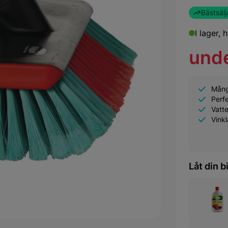
Bästsälj
I lager,
h
und
Mång
Perfe
Vatt
Vink
Låt din b