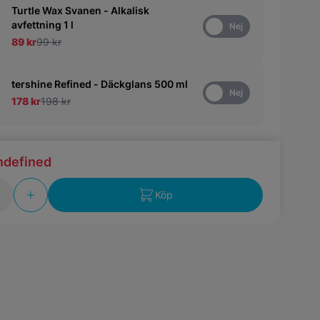
Turtle Wax Svanen - Alkalisk
avfettning 1 l
Ja
Nej
89 kr
99 kr
tershine Refined - Däckglans 500 ml
Ja
Nej
178 kr
198 kr
ndefined
Köp