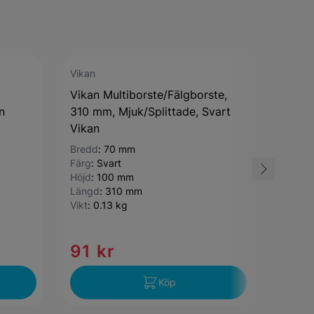
Vikan
Vikan
Vikan Multiborste/Fälgborste,
Vikan 
n
310 mm, Mjuk/Splittade, Svart
420 mm
Vikan
Vikan
Bredd
:
70 mm
Bredd
:
Färg
:
Svart
Färg
:
S
Höjd
:
100 mm
Höjd
:
6
Längd
:
310 mm
Längd
Vikt
:
0.13 kg
Vikt
:
0.
91 kr
109
Köp