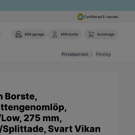
Certifierad E-handel
Mitt garage
Mitt konto
Kundvagn
Toggl
Privatperson
Företag
ade, Svart Vikan
n Borste,
ttengenomlöp,
/Low, 275 mm,
Splittade, Svart Vikan