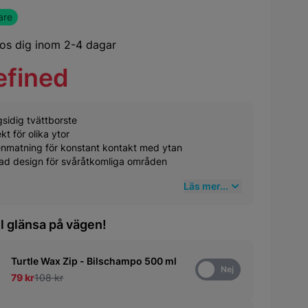
are
os dig inom 2-4 dagar
efined
sidig tvättborste
kt för olika ytor
enmatning för konstant kontakt med ytan
lad design för svåråtkomliga områden
Läs mer...
il glänsa på vägen!
Turtle Wax Zip - Bilschampo 500 ml
Ja
Nej
79 kr
108 kr