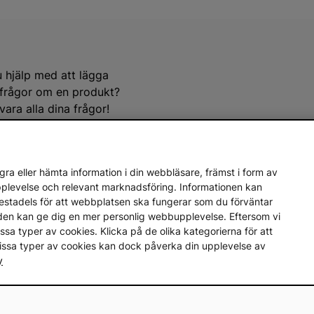
u hjälp med att lägga
e frågor om en produkt?
ara alla dina frågor!
ra eller hämta information i din webbläsare, främst i form av
upplevelse och relevant marknadsföring. Informationen kan
mestadels för att webbplatsen ska fungerar som du förväntar
Var först att få reda på nyheterna
en den kan ge dig en mer personlig webbupplevelse. Eftersom vi
på vårt nyhetsbrev och var först att få reda på nyheter oc
a vissa typer av cookies. Klicka på de olika kategorierna för att
vissa typer av cookies kan dock påverka din upplevelse av
y