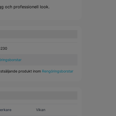
g och professionell look.
3230
ringsborstar
stsäljande produkt inom
Rengöringsborstar
verkare
Vikan