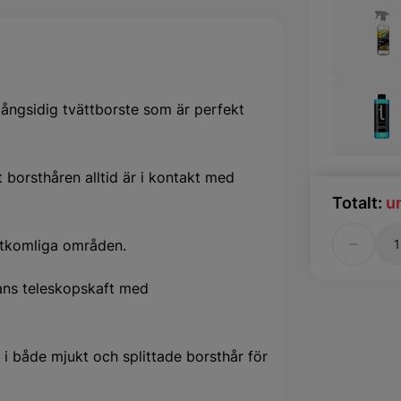
ngsidig tvättborste som är perfekt
 borsthåren alltid är i kontakt med
Totalt:
u
Antal
åtkomliga områden.
ans teleskopskaft med
 i både mjukt och splittade borsthår för