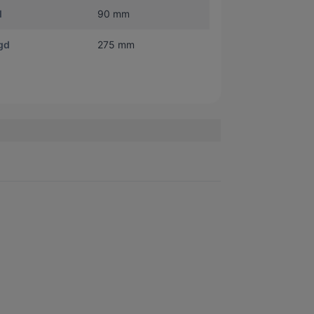
d
90 mm
gd
275 mm