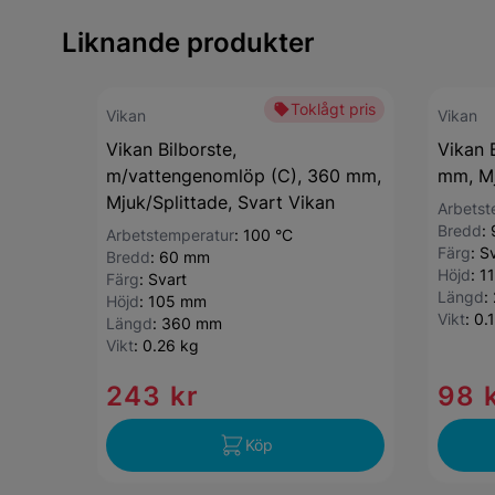
Liknande produkter
Toklågt pris
Vikan
Vikan
Vikan Bilborste,
Vikan 
m/vattengenomlöp (C), 360 mm,
mm, Mj
Mjuk/Splittade, Svart Vikan
Arbetst
Bredd
:
Arbetstemperatur
:
100 °C
Färg
:
Sv
Bredd
:
60 mm
Höjd
:
1
Färg
:
Svart
Längd
:
Höjd
:
105 mm
Vikt
:
0.
Längd
:
360 mm
Vikt
:
0.26 kg
243 kr
98 
Köp