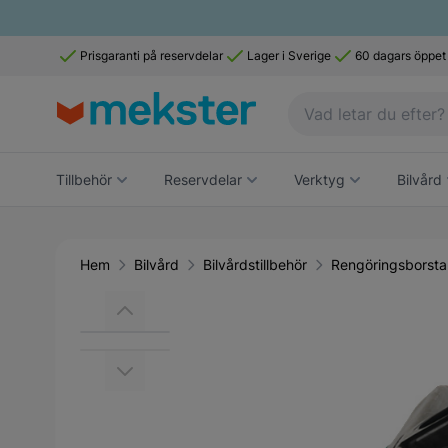
Prisgaranti på reservdelar
Lager i Sverige
60 dagars öppet
Tillbehör
Reservdelar
Verktyg
Bilvård
Hem
Bilvård
Bilvårdstillbehör
Rengöringsborsta
Main image
Click to view image in fullscreen
View larger image
View larger image