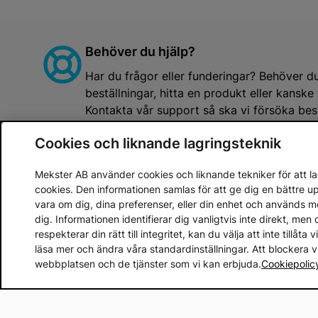
Behöver du hjälp?
Har du frågor eller funderingar? Behöver d
beställningar, hitta en produkt eller kansk
Kontakta vår support så ska vi försöka besv
Support
Cookies och liknande lagringsteknik
Mekster AB använder cookies och liknande tekniker för att lag
cookies. Den informationen samlas för att ge dig en bättre 
vara om dig, dina preferenser, eller din enhet och används 
dig. Informationen identifierar dig vanligtvis inte direkt, m
Prenumerera 
respekterar din rätt till integritet, kan du välja att inte tillåt
läsa mer och ändra våra standardinställningar. Att blockera 
Email address
webbplatsen och de tjänster som vi kan erbjuda.
Cookiepolic