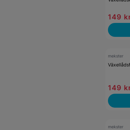
149 k
mekster
Växellåds
149 k
mekster