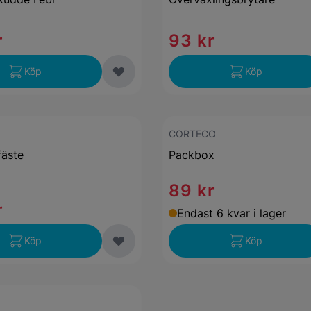
r
93 kr
Köp
Köp
CORTECO
fäste
Packbox
89 kr
r
Endast 6 kvar i lager
Köp
Köp