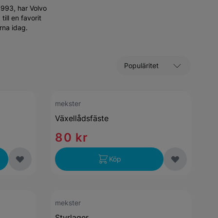
1993, har Volvo
ll en favorit
rna idag.
Sortera efter
mekster
Växellådsfäste
80 kr
Köp
mekster
Styrlager