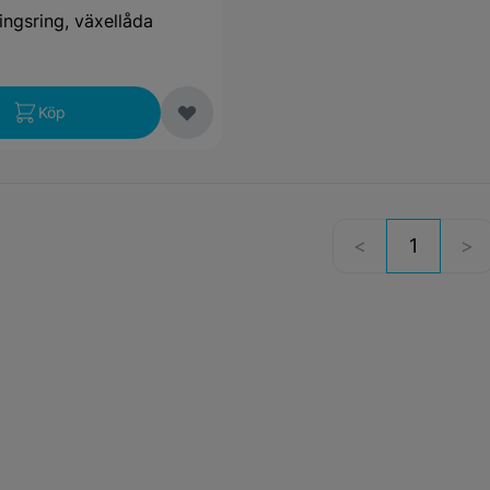
ingsring, växellåda
Köp
1