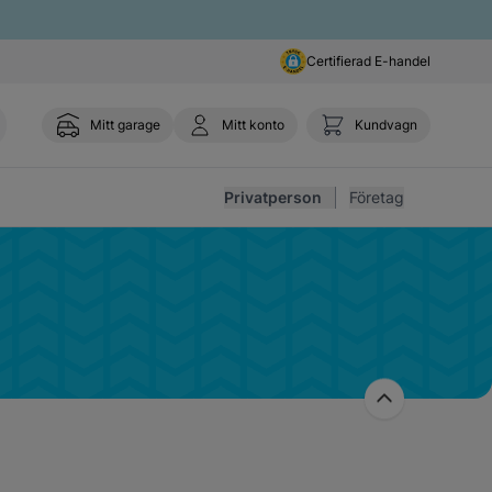
Certifierad E-handel
Mitt garage
Mitt konto
Kundvagn
Toggl
Privatperson
Företag