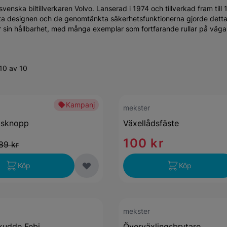
enska biltillverkaren Volvo. Lanserad i 1974 och tillverkad fram till 
ta designen och de genomtänkta säkerhetsfunktionerna gjorde detta ti
för sin hållbarhet, med många exemplar som fortfarande rullar på väga
10 av 10
Kampanj
mekster
ksknopp
Växellådsfäste
100 kr
89 kr
Köp
Köp
mekster
kudde Febi
Överväxlingsbrytare