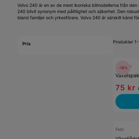
Volvo 240 är en av de mest ikoniska bilmodellerna från den sv
240 blivit synonym med pålitlighet och säkerhet. Den robus
bland familjer och yrkesförare. Volvo 240 är särskilt känd 
Active filtering
Produkter 1-
Pris
mekster
-16%
Växelspa
75 kr
Febi
Växellåds