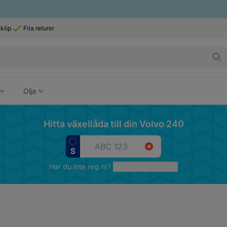
 köp
Fria returer
Olja
Hitta växellåda till din Volvo 240
Har du inte reg nr?
Välj fordon manuellt