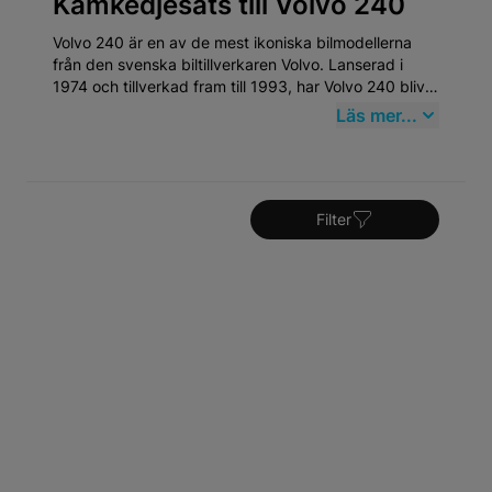
Kamkedjesats till Volvo 240
Volvo 240 är en av de mest ikoniska bilmodellerna
från den svenska biltillverkaren Volvo. Lanserad i
1974 och tillverkad fram till 1993, har Volvo 240 blivit
synonym med pålitlighet och säkerhet. Den robusta
Läs mer...
designen och de genomtänkta säkerhetsfunktionerna
gjorde detta till en favorit bland familjer och
yrkesförare. Volvo 240 är särskilt känd för sin
hållbarhet, med många exemplar som fortfarande
Sortera efter
rullar på vägarna idag.
Filter