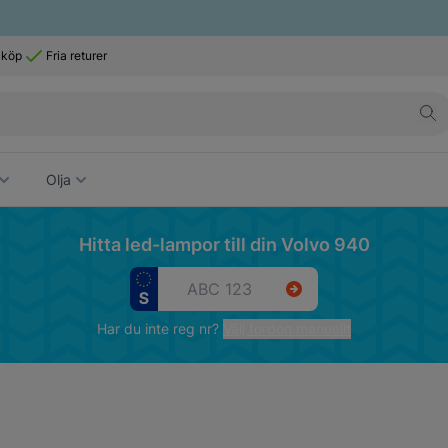
 köp
Fria returer
Olja
Hitta led-lampor till din Volvo 940
Har du inte reg nr?
Välj fordon manuellt