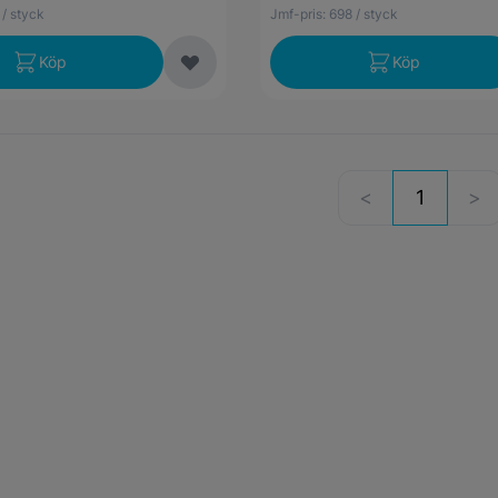
/ styck
Jmf-pris:
698
/ styck
Köp
Köp
1