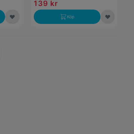
139 kr
Köp