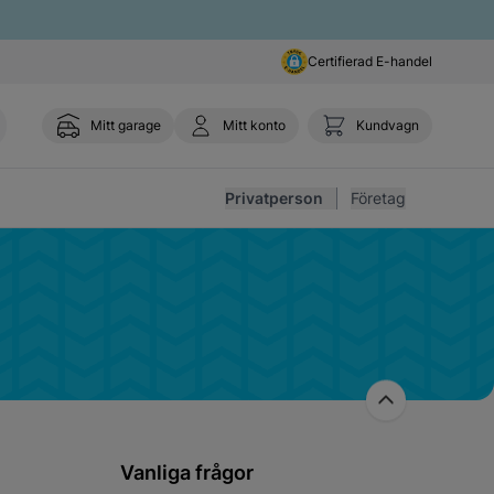
Certifierad E-handel
Mitt garage
Mitt konto
Kundvagn
Toggl
Privatperson
Företag
Vanliga frågor