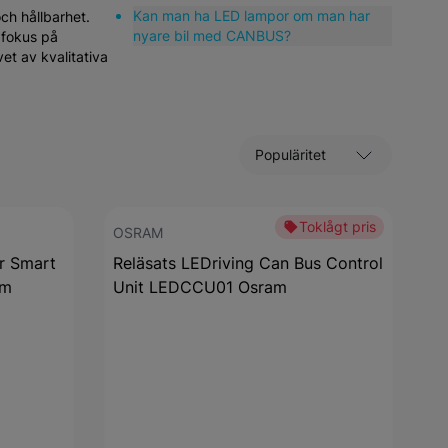
Kan man ha LED lampor om man har
ch hållbarhet.
nyare bil med CANBUS?
 fokus på
et av kvalitativa
Sortera efter
Toklågt pris
OSRAM
r Smart
Reläsats LEDriving Can Bus Control
am
Unit LEDCCU01 Osram