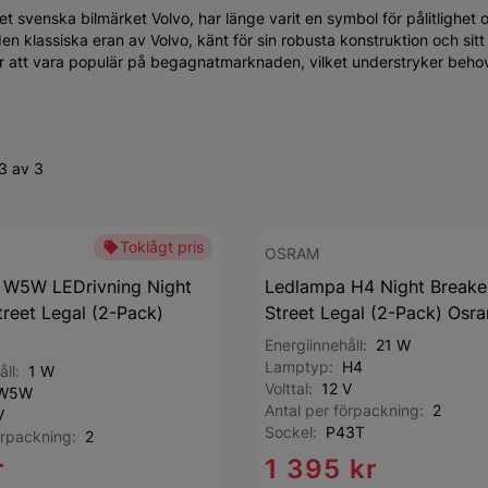
 svenska bilmärket Volvo, har länge varit en symbol för pålitlighet o
n klassiska eran av Volvo, känt för sin robusta konstruktion och sitt
er att vara populär på begagnatmarknaden, vilket understryker behov
3 av 3
Toklågt pris
OSRAM
 W5W LEDrivning Night
Ledlampa H4 Night Breake
treet Legal (2-Pack)
Street Legal (2-Pack) Osr
Energiinnehåll:
21 W
Lamptyp:
H4
åll:
1 W
Volttal:
12 V
W5W
Antal per förpackning:
2
V
Sockel:
P43T
förpackning:
2
r
1 395 kr