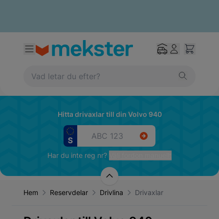
Hitta drivaxlar till din Volvo 940
Har du inte reg nr?
Välj fordon manuellt
Hem
Reservdelar
Drivlina
Drivaxlar