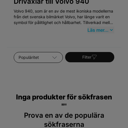
Drivaxlar till Volvo 940
Volvo 940, som är en av de mest ikoniska modellerna
från det svenska bilmärket Volvo, har länge varit en
symbol för pålitlighet och hållbarhet. Tillverkad mellan
1990 och 1998, representerar Volvo 940 den
Läs mer...
klassiska eran av Volvo, känt för sin robusta
konstruktion och sitt fokus på säkerhet. Bilmodellen
har en lojal användarbas och fortsätter att vara
populär på begagnatmarknaden, vilket understryker
Sortera efter
behovet av kvalitativa reservdelar.
Filter
Inga produkter för sökfrasen
"
"
Prova en av de populära
sökfraserna