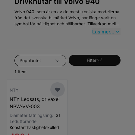
Drivknutar till Volvo 940
Volvo 940, som är en av de mest ikoniska modellerna
från det svenska bilmärket Volvo, har länge varit en
symbol för pålitlighet och hållbarhet. Tillverkad mellan
1990 och 1998, representerar Volvo 940 den
Läs mer...
klassiska eran av Volvo, känt för sin robusta
konstruktion och sitt fokus på säkerhet. Bilmodellen
har en lojal användarbas och fortsätter att vara
populär på begagnatmarknaden, vilket understryker
Sortera efter
behovet av kvalitativa reservdelar.
Filter
1 Item
NTY
NTY Ledsats, drivaxel
NPW-VV-003
Diameter tätningsring:
31
Ledutförande:
Konstanthastighetskulled