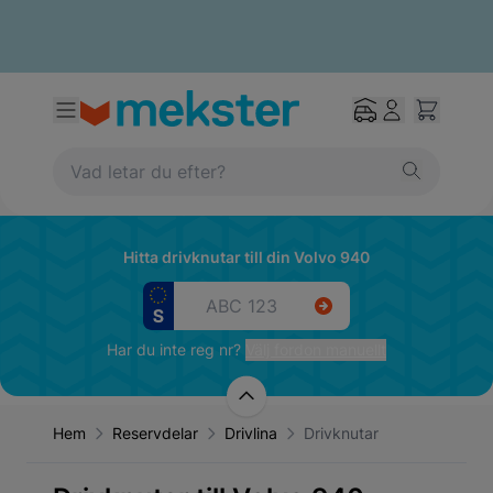
Hitta drivknutar till din Volvo 940
Har du inte reg nr?
Välj fordon manuellt
Hem
Reservdelar
Drivlina
Drivknutar