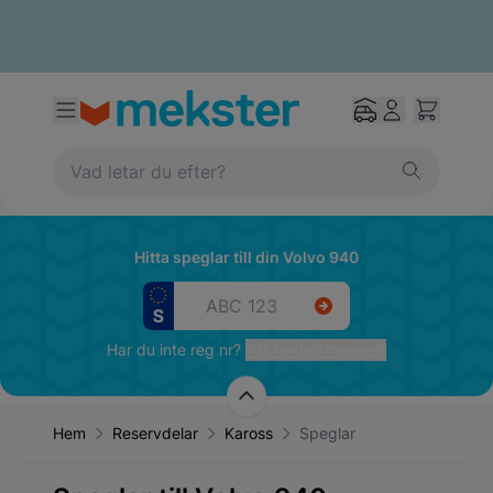
Hitta speglar till din Volvo 940
Har du inte reg nr?
Välj fordon manuellt
Hem
Reservdelar
Kaross
Speglar