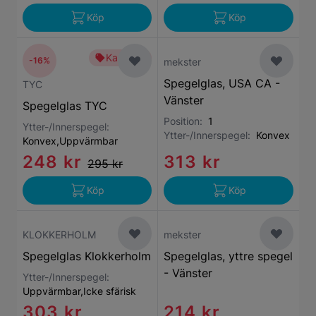
Köp
Köp
Kampanj
-16%
mekster
Spegelglas, USA CA -
TYC
Vänster
Spegelglas TYC
Position:
1
Ytter-/Innerspegel:
Ytter-/Innerspegel:
Konvex
Konvex,Uppvärmbar
248 kr
313 kr
295 kr
Köp
Köp
KLOKKERHOLM
mekster
Spegelglas Klokkerholm
Spegelglas, yttre spegel
- Vänster
Ytter-/Innerspegel:
Uppvärmbar,Icke sfärisk
303 kr
214 kr