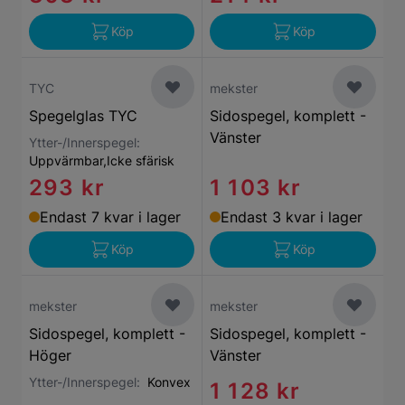
Köp
Köp
TYC
mekster
Spegelglas TYC
Sidospegel, komplett -
Vänster
Ytter-/Innerspegel:
Uppvärmbar,Icke sfärisk
293 kr
1 103 kr
Endast 7 kvar i lager
Endast 3 kvar i lager
Köp
Köp
mekster
mekster
Sidospegel, komplett -
Sidospegel, komplett -
Höger
Vänster
Ytter-/Innerspegel:
Konvex
1 128 kr