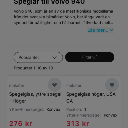
Speglar till Volvo 940
Volvo 940, som är en av de mest ikoniska modellerna
från det svenska bilmärket Volvo, har länge varit en
symbol för pålitlighet och hållbarhet. Tillverkad mellan
1990 och 1998, representerar Volvo 940 den
Läs mer...
klassiska eran av Volvo, känt för sin robusta
konstruktion och sitt fokus på säkerhet. Bilmodellen
har en lojal användarbas och fortsätter att vara
populär på begagnatmarknaden, vilket understryker
Sortera efter
behovet av kvalitativa reservdelar.
Filter
Produkter 1-10 av 10
mekster
mekster
Spegelglas, yttre spegel
Spegelglas höger, USA
- Höger
CA
Ytter-/Innerspegel:
Konvex
Position:
1
Ytter-/Innerspegel:
Konvex
276 kr
313 kr