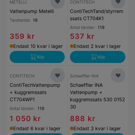
METELLI
CONTITECH
Vattenpump Metelli
ContiTechTand/styrrem
ssats CT704K1
Tandantal:
18
Antal tänder:
119
359 kr
537 kr
Endast 10 kvar i lager
Endast 2 kvar i lager
Köp
Köp
CONTITECH
Schaeffler INA
ContiTechVattenpump
Schaeffler INA
+ kuggremssats
Vattenpump +
CT704WP1
kuggremssats 530 0152
30
Antal tänder:
119
1 050 kr
888 kr
Endast 6 kvar i lager
Endast 3 kvar i lager