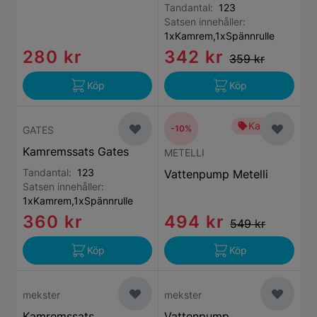
Tandantal:
123
Satsen innehåller:
1xKamrem,1xSpännrulle
280 kr
342 kr
359 kr
Köp
Köp
Kampanj
-10%
GATES
Kamremssats Gates
METELLI
Tandantal:
123
Vattenpump Metelli
Satsen innehåller:
1xKamrem,1xSpännrulle
360 kr
494 kr
549 kr
Köp
Köp
mekster
mekster
Kamremssats
Vattenpump