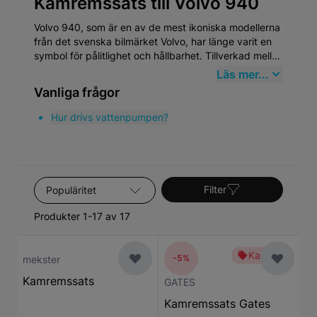
Kamremssats till Volvo 940
Volvo 940, som är en av de mest ikoniska modellerna
från det svenska bilmärket Volvo, har länge varit en
symbol för pålitlighet och hållbarhet. Tillverkad mellan
1990 och 1998, representerar Volvo 940 den
Läs mer...
klassiska eran av Volvo, känt för sin robusta
Vanliga frågor
konstruktion och sitt fokus på säkerhet. Bilmodellen
har en lojal användarbas och fortsätter att vara
Hur drivs vattenpumpen?
populär på begagnatmarknaden, vilket understryker
behovet av kvalitativa reservdelar.
Sortera efter
Filter
Produkter 1-17 av 17
Kampanj
-5%
mekster
Kamremssats
GATES
Kamremssats Gates