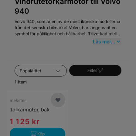
Vindrutetorkarmotor till Volvo
940
Volvo 940, som är en av de mest ikoniska modellerna
från det svenska bilmärket Volvo, har länge varit en
symbol för pålitlighet och hållbarhet. Tillverkad mellan
1990 och 1998, representerar Volvo 940 den
Läs mer...
klassiska eran av Volvo, känt för sin robusta
konstruktion och sitt fokus på säkerhet. Bilmodellen
har en lojal användarbas och fortsätter att vara
populär på begagnatmarknaden, vilket understryker
Sortera efter
behovet av kvalitativa reservdelar.
Filter
1 Item
mekster
Torkarmotor, bak
1 125 kr
Köp