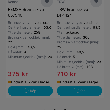
Remsa
TRW
REMSA Bromsskiva
TRW Bromsskiva
6575.10
DF4424
Bromsskivetyp:
ventilerad
Bromsskivetyp:
ventilerad
Centreringsdiameter:
63,6
Centreringsdiameter:
63,5
Yttre diameter:
258
Yta:
lackerad
Bromsskiva tjocklek [mm]:
Yttre diameter:
300
22
Bromsskiva tjocklek [mm]:
Höjd [mm]:
43,5
25
Hålantal:
4
Höjd [mm]:
48,5
Minimum tjocklek [mm]:
20
Hålantal:
5
Minimum tjocklek [mm]:
23
Hålkrets-Ø [mm]:
108
375 kr
710 kr
Endast 6 kvar i lager
Endast 6 kvar i lager
Köp
Köp