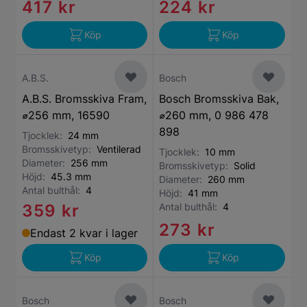
417 kr
224 kr
Köp
Köp
A.B.S.
Bosch
A.B.S. Bromsskiva Fram,
Bosch Bromsskiva Bak,
⌀256 mm, 16590
⌀260 mm, 0 986 478
898
Tjocklek:
24 mm
Bromsskivetyp:
Ventilerad
Tjocklek:
10 mm
Diameter:
256 mm
Bromsskivetyp:
Solid
Höjd:
45.3 mm
Diameter:
260 mm
Antal bulthål:
4
Höjd:
41 mm
359 kr
Antal bulthål:
4
273 kr
Endast 2 kvar i lager
Köp
Köp
Bosch
Bosch