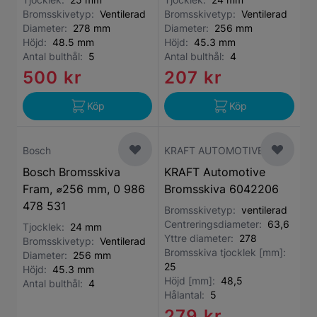
Bromsskivetyp:
Ventilerad
Bromsskivetyp:
Ventilerad
Diameter:
278 mm
Diameter:
256 mm
Höjd:
48.5 mm
Höjd:
45.3 mm
Antal bulthål:
5
Antal bulthål:
4
500 kr
207 kr
Köp
Köp
Bosch
KRAFT AUTOMOTIVE
Bosch Bromsskiva
KRAFT Automotive
Fram, ⌀256 mm, 0 986
Bromsskiva 6042206
478 531
Bromsskivetyp:
ventilerad
Centreringsdiameter:
63,6
Tjocklek:
24 mm
Yttre diameter:
278
Bromsskivetyp:
Ventilerad
Bromsskiva tjocklek [mm]:
Diameter:
256 mm
25
Höjd:
45.3 mm
Höjd [mm]:
48,5
Antal bulthål:
4
Hålantal:
5
279 kr