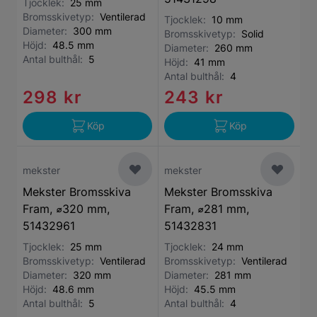
Tjocklek:
25 mm
Bromsskivetyp:
Ventilerad
Tjocklek:
10 mm
Diameter:
300 mm
Bromsskivetyp:
Solid
Höjd:
48.5 mm
Diameter:
260 mm
Antal bulthål:
5
Höjd:
41 mm
Antal bulthål:
4
298 kr
243 kr
Köp
Köp
mekster
mekster
Mekster Bromsskiva
Mekster Bromsskiva
Fram, ⌀320 mm,
Fram, ⌀281 mm,
51432961
51432831
Tjocklek:
25 mm
Tjocklek:
24 mm
Bromsskivetyp:
Ventilerad
Bromsskivetyp:
Ventilerad
Diameter:
320 mm
Diameter:
281 mm
Höjd:
48.6 mm
Höjd:
45.5 mm
Antal bulthål:
5
Antal bulthål:
4