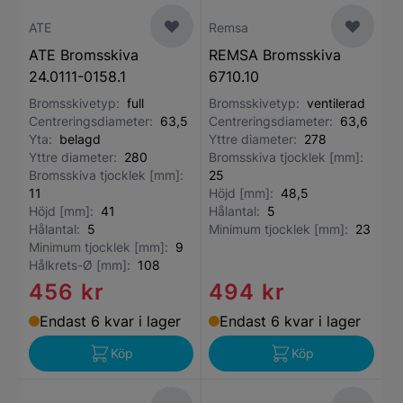
ATE
Remsa
ATE Bromsskiva
REMSA Bromsskiva
24.0111-0158.1
6710.10
Bromsskivetyp:
full
Bromsskivetyp:
ventilerad
Centreringsdiameter:
63,5
Centreringsdiameter:
63,6
Yta:
belagd
Yttre diameter:
278
Yttre diameter:
280
Bromsskiva tjocklek [mm]:
Bromsskiva tjocklek [mm]:
25
11
Höjd [mm]:
48,5
Höjd [mm]:
41
Hålantal:
5
Hålantal:
5
Minimum tjocklek [mm]:
23
Minimum tjocklek [mm]:
9
Hålkrets-Ø [mm]:
108
456 kr
494 kr
Endast 6 kvar i lager
Endast 6 kvar i lager
Köp
Köp