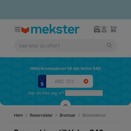
Hitta bromsskivor till din Volvo S40
Har du inte reg nr?
Välj fordon manuellt
Hem
Reservdelar
Bromsar
Bromsskivor