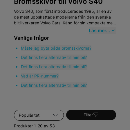
Bromsskivor till Volvo S40
Volvo S40, som först introducerades 1995, är en av
de mest uppskattade modellerna från den svenska
biltillverkaren Volvo Cars. Känd för sin kompakta men
rymliga design, har S40 vunnit hjärtan i både Europa
Läs mer...
och USA. Bilen kombinerar traditionell Volvo-säkerhet
Vanliga frågor
med elegant stil och har blivit en favorit bland de som
värderar pålitlighet och komfort i en mindre
Måste jag byta båda bromsskivorna?
bilpaketering.
Det finns flera alternativ till min bil?
Det finns flera alternativ till min bil?
Vad är PR-nummer?
Det finns flera alternativ till min bil?
Sortera efter
Filter
Produkter 1-20 av 53