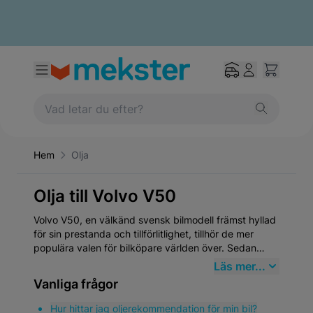
Hem
Olja
Olja till Volvo V50
Volvo V50, en välkänd svensk bilmodell främst hyllad
för sin prestanda och tillförlitlighet, tillhör de mer
populära valen för bilköpare världen över. Sedan
dess introduktion har Volvo V50 etablerat sig som en
Läs mer...
paradmodell inom mellanklassens kombibilar, vilket
Vanliga frågor
speglar Volvos åtagande för säkerhet, kvalité och
miljövänlighet. Volvo har en rik historik som går
Hur hittar jag oljerekommendation för min bil?