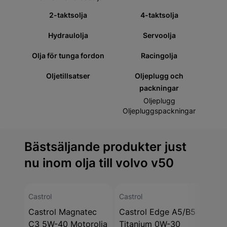
2-taktsolja
4-taktsolja
Hydraulolja
Servoolja
Olja för tunga fordon
Racingolja
Oljetillsatser
Oljeplugg och
packningar
Oljeplugg
Oljepluggspackningar
Bästsäljande produkter just
nu inom olja till volvo v50
Castrol
Castrol
Castr
Castrol Magnatec
Castrol Edge A5/B5
Cast
C3 5W-40 Motorolja
Titanium 0W-30
10W-