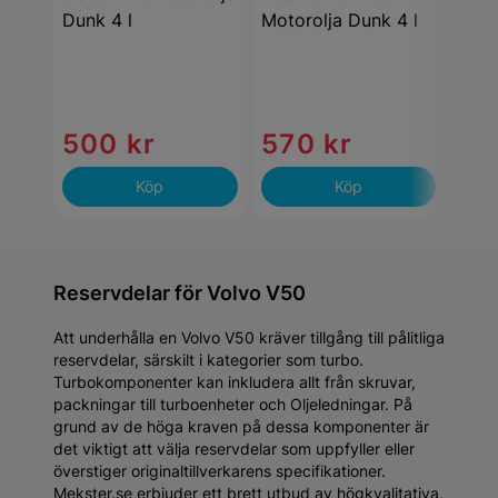
Dunk 4 l
Motorolja Dunk 4 l
500 kr
570 kr
40
Köp
Köp
Reservdelar för Volvo V50
Att underhålla en Volvo V50 kräver tillgång till pålitliga
reservdelar, särskilt i kategorier som turbo.
Turbokomponenter kan inkludera allt från skruvar,
packningar till turboenheter och Oljeledningar. På
grund av de höga kraven på dessa komponenter är
det viktigt att välja reservdelar som uppfyller eller
överstiger originaltillverkarens specifikationer.
Mekster.se erbjuder ett brett utbud av högkvalitativa,