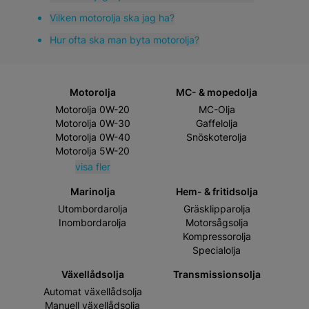
tillbaka till 1927 och V50 är en lysande representation
Vilken motorolja ska jag ha?
av märkets evolution.
Hur ofta ska man byta motorolja?
Motorolja
MC- & mopedolja
Motorolja 0W-20
MC-Olja
Motorolja 0W-30
Gaffelolja
Motorolja 0W-40
Snöskoterolja
Motorolja 5W-20
visa fler
Marinolja
Hem- & fritidsolja
Utombordarolja
Gräsklipparolja
Inombordarolja
Motorsågsolja
Kompressorolja
Specialolja
Växellådsolja
Transmissionsolja
Automat växellådsolja
Manuell växellådsolja