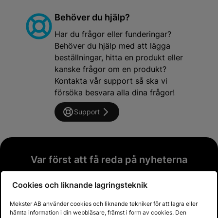
Behöver du hjälp?
Har du frågor eller funderingar?
Behöver du hjälp med att lägga
beställningar, hitta en produkt eller
kanske frågor om en produkt?
Kontakta vår support så ska vi
försöka besvara alla dina frågor!
Support
Var först att få reda på nyheterna
Prenumerera på vårt nyhetsbrev och var först
Cookies och liknande lagringsteknik
att få reda på nyheter och heta deals!
Mekster AB använder cookies och liknande tekniker för att lagra eller
Email address
hämta information i din webbläsare, främst i form av cookies. Den