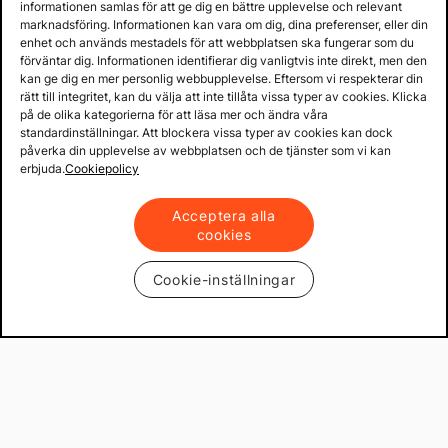
informationen samlas för att ge dig en bättre upplevelse och relevant
marknadsföring. Informationen kan vara om dig, dina preferenser, eller din
enhet och används mestadels för att webbplatsen ska fungerar som du
Prenumerera
förväntar dig. Informationen identifierar dig vanligtvis inte direkt, men den
kan ge dig en mer personlig webbupplevelse. Eftersom vi respekterar din
rätt till integritet, kan du välja att inte tillåta vissa typer av cookies. Klicka
på de olika kategorierna för att läsa mer och ändra våra
Köpvillkor & info
standardinställningar. Att blockera vissa typer av cookies kan dock
påverka din upplevelse av webbplatsen och de tjänster som vi kan
erbjuda.
Cookiepolicy
Support
Acceptera alla
cookies
Produkter & lösningar
Cookie-inställningar
Mekster.se
Prisgaranti på reservdelar
Lager i Sverige
60 dagars öppet köp