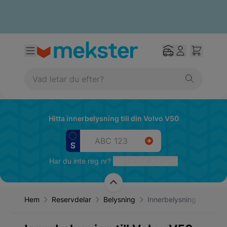
Hitta innerbelysning till din Volvo V50
Har du inte reg nr?
Välj fordon manuellt
Hem
Reservdelar
Belysning
Innerbelysning