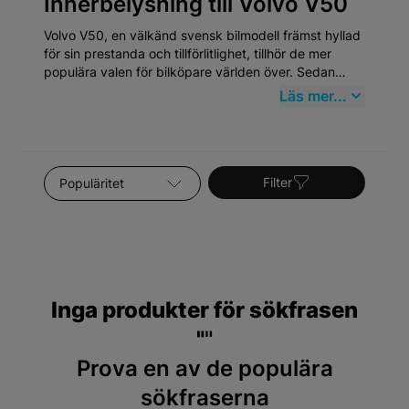
Innerbelysning till Volvo V50
Volvo V50, en välkänd svensk bilmodell främst hyllad
för sin prestanda och tillförlitlighet, tillhör de mer
populära valen för bilköpare världen över. Sedan
dess introduktion har Volvo V50 etablerat sig som en
Läs mer...
paradmodell inom mellanklassens kombibilar, vilket
speglar Volvos åtagande för säkerhet, kvalité och
miljövänlighet. Volvo har en rik historik som går
tillbaka till 1927 och V50 är en lysande representation
Sortera efter
av märkets evolution.
Filter
Inga produkter för sökfrasen
"
"
Prova en av de populära
sökfraserna