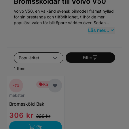
Bromssköldar till Volvo V50
Volvo V50, en välkänd svensk bilmodell främst hyllad
för sin prestanda och tillförlitlighet, tillhör de mer
populära valen för bilköpare världen över. Sedan
dess introduktion har Volvo V50 etablerat sig som en
Läs mer...
paradmodell inom mellanklassens kombibilar, vilket
speglar Volvos åtagande för säkerhet, kvalité och
miljövänlighet. Volvo har en rik historik som går
tillbaka till 1927 och V50 är en lysande representation
Sortera efter
av märkets evolution.
Filter
1 Item
Kampanj
-7%
mekster
Bromssköld Bak
306 kr
329 kr
Köp