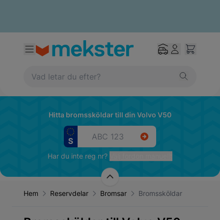
Hitta bromssköldar till din Volvo V50
Har du inte reg nr?
Välj fordon manuellt
Hem
Reservdelar
Bromsar
Bromssköldar