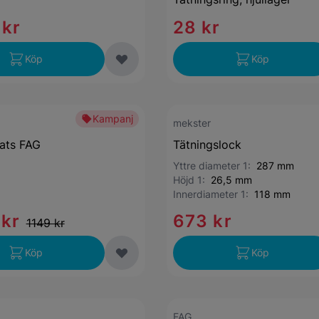
 kr
28 kr
Köp
Köp
Kampanj
mekster
sats FAG
Tätningslock
Yttre diameter 1:
287 mm
Höjd 1:
26,5 mm
Innerdiameter 1:
118 mm
 kr
673 kr
1149 kr
Köp
Köp
FAG