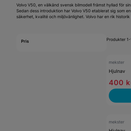
Volvo V50, en välkänd svensk bilmodell främst hyllad för sin p
Sedan dess introduktion har Volvo V50 etablerat sig som en
säkerhet, kvalité och miljövänlighet. Volvo har en rik histor
Active filtering
Produkter 1-
Pris
mekster
Hjulnav
400 k
mekster
Hjulnav