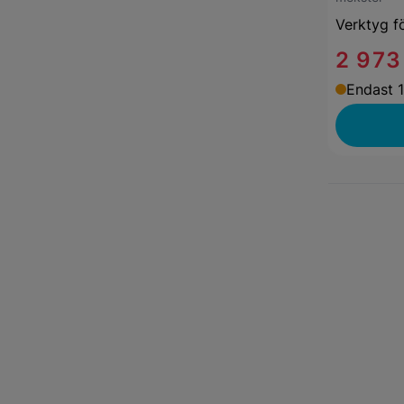
Verktyg fö
2 973
Endast 1