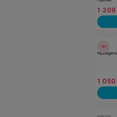
1 309
FAG
-9%
Hjullager
1 050
mekster