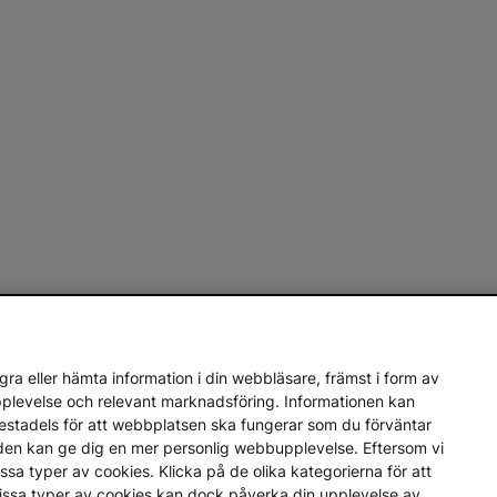
ra eller hämta information i din webbläsare, främst i form av
upplevelse och relevant marknadsföring. Informationen kan
mestadels för att webbplatsen ska fungerar som du förväntar
en den kan ge dig en mer personlig webbupplevelse. Eftersom vi
a vissa typer av cookies. Klicka på de olika kategorierna för att
vissa typer av cookies kan dock påverka din upplevelse av