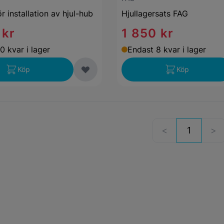
r installation av hjul-hub
Hjullagersats FAG
 kr
1 850 kr
0 kvar i lager
Endast 8 kvar i lager
Köp
Köp
1