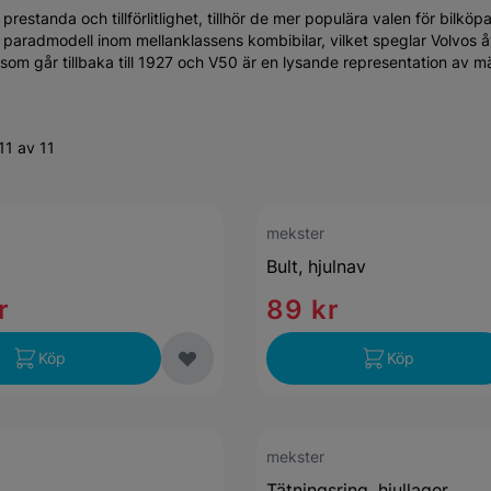
restanda och tillförlitlighet, tillhör de mer populära valen för bilköp
 paradmodell inom mellanklassens kombibilar, vilket speglar Volvos 
ik som går tillbaka till 1927 och V50 är en lysande representation av m
11 av 11
mekster
Bult, hjulnav
r
89 kr
Köp
Köp
mekster
Tätningsring, hjullager