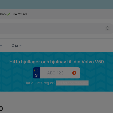
 köp
Fria returer
Olja
Hitta hjullager och hjulnav till din Volvo V50
Har du inte reg nr?
Välj fordon manuellt
50