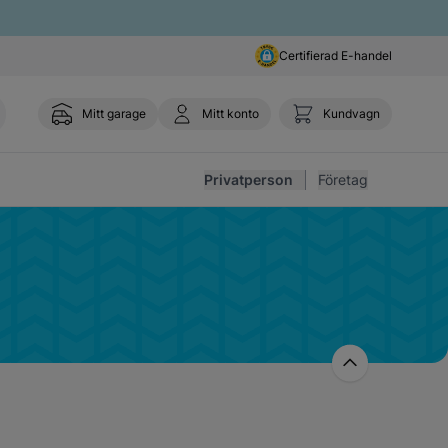
Certifierad E-handel
Mitt garage
Mitt konto
Kundvagn
Toggl
Privatperson
Företag