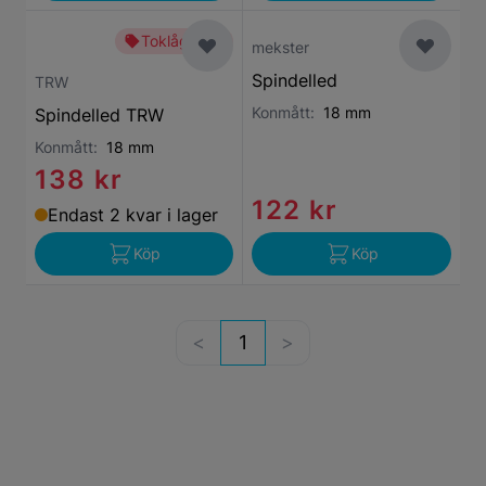
Toklågt pris
mekster
Spindelled
TRW
Konmått:
18 mm
Spindelled TRW
Konmått:
18 mm
138 kr
122 kr
Endast 2 kvar i lager
Köp
Köp
1