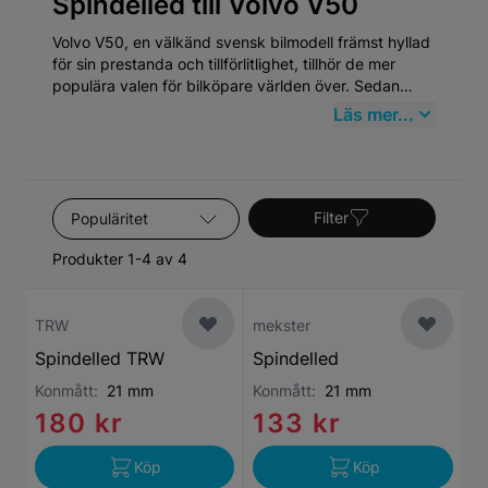
Spindelled till Volvo V50
Volvo V50, en välkänd svensk bilmodell främst hyllad
för sin prestanda och tillförlitlighet, tillhör de mer
populära valen för bilköpare världen över. Sedan
dess introduktion har Volvo V50 etablerat sig som en
Läs mer...
paradmodell inom mellanklassens kombibilar, vilket
speglar Volvos åtagande för säkerhet, kvalité och
miljövänlighet. Volvo har en rik historik som går
tillbaka till 1927 och V50 är en lysande representation
Sortera efter
av märkets evolution.
Filter
Produkter 1-4 av 4
TRW
mekster
Spindelled TRW
Spindelled
Konmått:
21 mm
Konmått:
21 mm
180 kr
133 kr
Köp
Köp