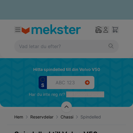
Hitta spindelled till din Volvo V50
Har du inte reg nr?
Välj fordon manuellt
Hem
Reservdelar
Chassi
Spindelled