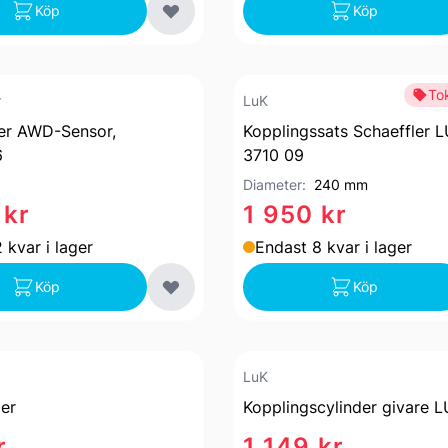
Köp
Köp
Tok
r
LuK
er AWD-Sensor,
Kopplingssats Schaeffler L
6
3710 09
Diameter:
240 mm
 kr
1 950 kr
 kvar i lager
Endast 8 kvar i lager
Köp
Köp
LuK
der
Kopplingscylinder givare 
r
1 149 kr