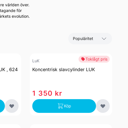
are världen över.
åtagande för
ärkets evolution.
Sortera efter
Toklågt pris
LuK
UK , 624
Koncentrisk slavcylinder LUK
1 350 kr
Köp