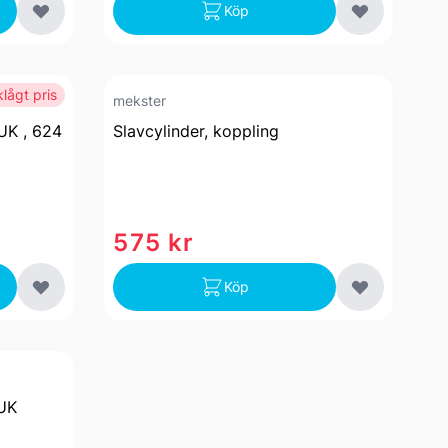
Köp
lågt pris
mekster
UK , 624
Slavcylinder, koppling
575 kr
Köp
LUK