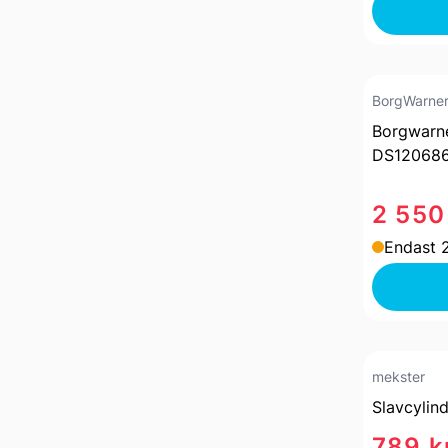
BorgWarne
Borgwarn
DS12068
2 550
Endast 2
mekster
Slavcylin
789 k