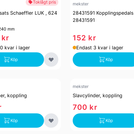
Toklågt pris
mekster
sats Schaeffler LUK , 624
28431591 Kopplingspedals 
28431591
240 mm
 kr
152 kr
0 kvar i lager
Endast 3 kvar i lager
Köp
Köp
mekster
er, koppling
Slavcylinder, koppling
r
700 kr
Köp
Köp