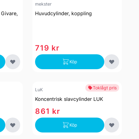
mekster
Givare,
Huvudcylinder, koppling
719 kr
Köp
Toklågt pris
LuK
Koncentrisk slavcylinder LUK
861 kr
Köp