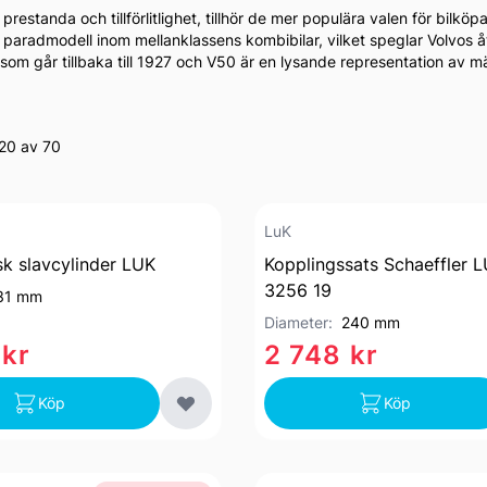
restanda och tillförlitlighet, tillhör de mer populära valen för bilköp
 paradmodell inom mellanklassens kombibilar, vilket speglar Volvos 
ik som går tillbaka till 1927 och V50 är en lysande representation av m
20 av 70
LuK
sk slavcylinder LUK
Kopplingssats Schaeffler L
3256 19
31 mm
Diameter:
240 mm
 kr
2 748 kr
Köp
Köp