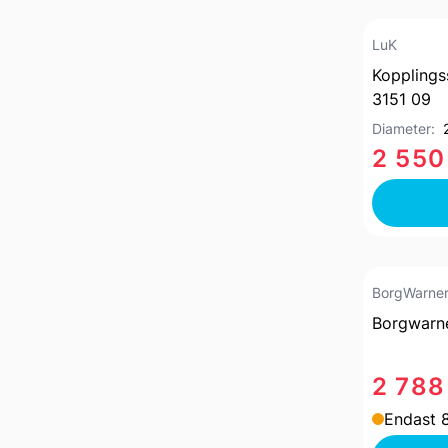
LuK
Kopplings
3151 09
Diameter:
2 550
BorgWarne
Borgwarn
2 788
Endast 8