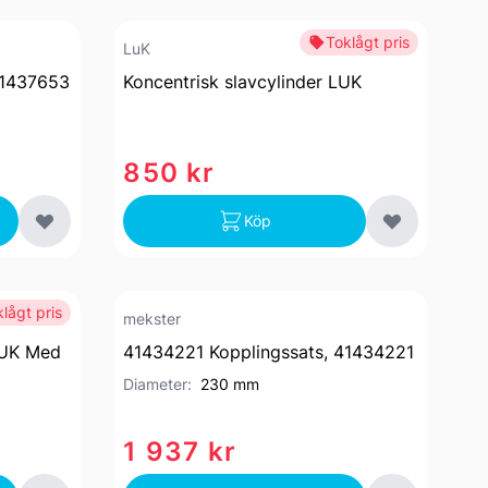
Toklågt pris
LuK
 41437653
Koncentrisk slavcylinder LUK
850 kr
Köp
lågt pris
mekster
LUK Med
41434221 Kopplingssats, 41434221
Diameter:
230 mm
1 937 kr