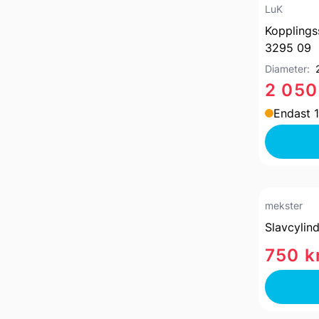
LuK
Kopplings
3295 09
Diameter:
2 050
Endast 1
mekster
Slavcylind
750 k