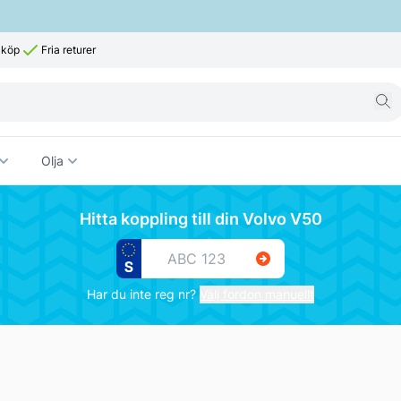
 köp
Fria returer
Olja
Hitta koppling till din Volvo V50
Har du inte reg nr?
Välj fordon manuellt