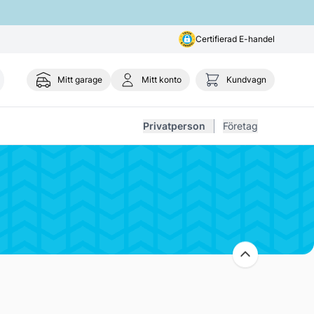
Certifierad E-handel
Mitt garage
Mitt konto
Kundvagn
Toggl
Privatperson
Företag