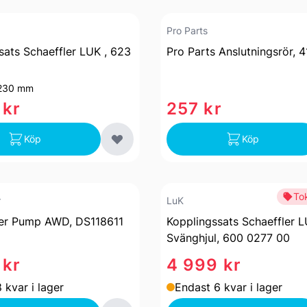
Pro Parts
sats Schaeffler LUK , 623
Pro Parts Anslutningsrör,
230 mm
 kr
257 kr
Köp
Köp
Tok
r
LuK
er Pump AWD, DS118611
Kopplingssats Schaeffler 
Svänghjul, 600 0277 00
 kr
4 999 kr
 kvar i lager
Endast 6 kvar i lager