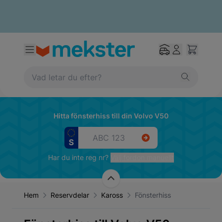
Hitta fönsterhiss till din Volvo V50
Har du inte reg nr?
Välj fordon manuellt
Hem
Reservdelar
Kaross
Fönsterhiss