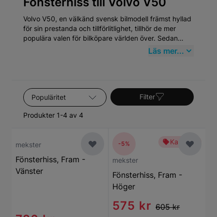
Fönsterhiss till Volvo V50
Volvo V50, en välkänd svensk bilmodell främst hyllad
för sin prestanda och tillförlitlighet, tillhör de mer
populära valen för bilköpare världen över. Sedan
dess introduktion har Volvo V50 etablerat sig som en
Läs mer...
paradmodell inom mellanklassens kombibilar, vilket
speglar Volvos åtagande för säkerhet, kvalité och
miljövänlighet. Volvo har en rik historik som går
tillbaka till 1927 och V50 är en lysande representation
Sortera efter
av märkets evolution.
Filter
Produkter 1-4 av 4
Kampanj
-5%
mekster
Fönsterhiss, Fram -
mekster
Vänster
Fönsterhiss, Fram -
Höger
575 kr
605 kr