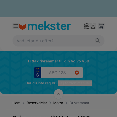
Hitta drivremmar till din Volvo V50
Har du inte reg nr?
Välj fordon manuellt
Hem
Reservdelar
Motor
Drivremmar