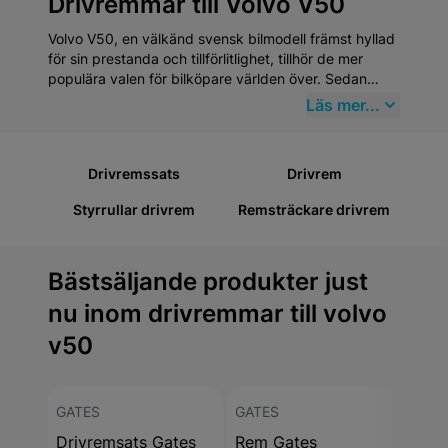
Drivremmar till Volvo V50
Volvo V50, en välkänd svensk bilmodell främst hyllad
för sin prestanda och tillförlitlighet, tillhör de mer
populära valen för bilköpare världen över. Sedan
dess introduktion har Volvo V50 etablerat sig som en
Läs mer...
paradmodell inom mellanklassens kombibilar, vilket
speglar Volvos åtagande för säkerhet, kvalité och
miljövänlighet. Volvo har en rik historik som går
Drivremssats
Drivrem
tillbaka till 1927 och V50 är en lysande representation
av märkets evolution.
Styrrullar drivrem
Remsträckare drivrem
Bästsäljande produkter just
nu inom drivremmar till volvo
v50
GATES
GATES
GAT
Drivremsats Gates
Rem Gates
Rem