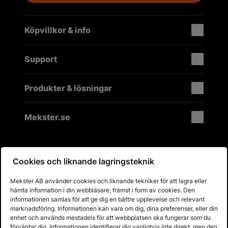
Köpvillkor & info
Support
Produkter & lösningar
Mekster.se
Cookies och liknande lagringsteknik
Prisgaranti på reservdelar
Lager i Sverige
Mekster AB använder cookies och liknande tekniker för att lagra eller
60 dagars öppet köp
hämta information i din webbläsare, främst i form av cookies. Den
Fria returer
informationen samlas för att ge dig en bättre upplevelse och relevant
marknadsföring. Informationen kan vara om dig, dina preferenser, eller din
enhet och används mestadels för att webbplatsen ska fungerar som du
förväntar dig. Informationen identifierar dig vanligtvis inte direkt, men den