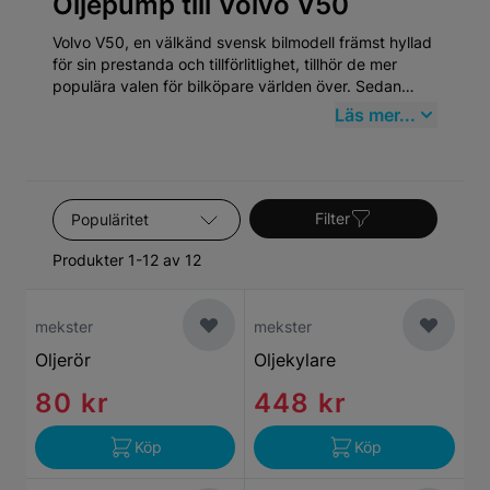
Oljepump till Volvo V50
Volvo V50, en välkänd svensk bilmodell främst hyllad
för sin prestanda och tillförlitlighet, tillhör de mer
populära valen för bilköpare världen över. Sedan
dess introduktion har Volvo V50 etablerat sig som en
Läs mer...
paradmodell inom mellanklassens kombibilar, vilket
speglar Volvos åtagande för säkerhet, kvalité och
miljövänlighet. Volvo har en rik historik som går
tillbaka till 1927 och V50 är en lysande representation
Sortera efter
av märkets evolution.
Filter
Produkter 1-12 av 12
mekster
mekster
Oljerör
Oljekylare
80 kr
448 kr
Köp
Köp