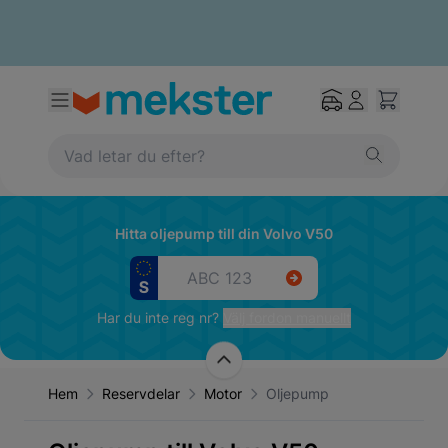
Hitta oljepump till din Volvo V50
Har du inte reg nr?
Välj fordon manuellt
Hem
Reservdelar
Motor
Oljepump