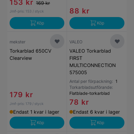
153 kr
169 kr
88 kr
Jmf-pris:
153
/ styck
Köp
Köp
mekster
VALEO
Torkarblad 650CV
VALEO Torkarblad
Clearview
FIRST
MULTICONNECTION
575005
Antal per förpackning:
1
Torkarbladsutförande:
179 kr
Flatblade-torkarblad
78 kr
Jmf-pris:
179
/ styck
Endast 1 kvar i lager
Endast 6 kvar i lager
Köp
Köp