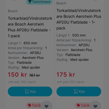
Testvinnare
Bosch
Torkarblad/Vindrutetork
Bosch
are Bosch Aerotwin Plus
Torkarblad/Vindrutetork
AP20U Flatblade - 1-
are Bosch Aerotwin
pack
Plus AP26U Flatblade -
Längd 1:
500 mm
1-pack
Antal per förpackning:
1
Längd 1:
650 mm
Kortnummer:
AP20U
Antal per förpackning:
1
Version:
Aerotwin Plus
Kortnummer:
AP26U
Typ:
Flatblade
Version:
Aerotwin Plus
Styling:
Med spoiler
Typ:
Flatblade
Styling:
Med spoiler
150 kr
175 kr
161 kr
Jmf-pris:
150
/ styck
Jmf-pris:
175
/ styck
Köp
Köp
Toklågt pris
Toklågt pris