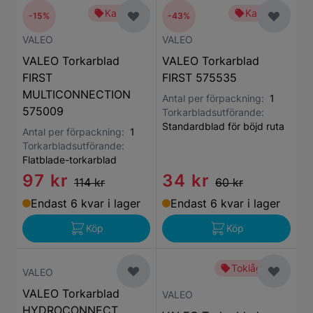
Kampanj
Kampanj
-15%
-43%
VALEO
VALEO
VALEO Torkarblad
VALEO Torkarblad
FIRST
FIRST 575535
MULTICONNECTION
Antal per förpackning:
1
575009
Torkarbladsutförande:
Standardblad för böjd ruta
Antal per förpackning:
1
Torkarbladsutförande:
Flatblade-torkarblad
97 kr
34 kr
114 kr
60 kr
Endast 6 kvar i lager
Endast 6 kvar i lager
Köp
Köp
Toklågt pris
VALEO
VALEO Torkarblad
VALEO
HYDROCONNECT