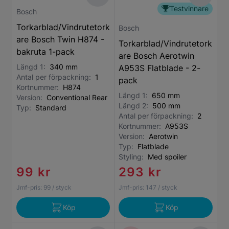
Testvinnare
Bosch
Torkarblad/Vindrutetork
Bosch
are Bosch Twin H874 -
Torkarblad/Vindrutetork
bakruta 1-pack
are Bosch Aerotwin
Längd 1:
340 mm
A953S Flatblade - 2-
Antal per förpackning:
1
pack
Kortnummer:
H874
Längd 1:
650 mm
Version:
Conventional Rear
Längd 2:
500 mm
Typ:
Standard
Antal per förpackning:
2
Kortnummer:
A953S
Version:
Aerotwin
Typ:
Flatblade
Styling:
Med spoiler
99 kr
293 kr
Jmf-pris:
99
/ styck
Jmf-pris:
147
/ styck
Köp
Köp