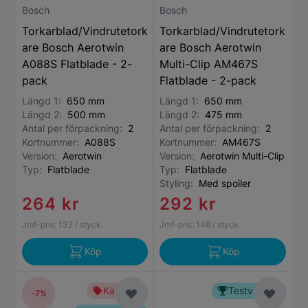
Bosch
Bosch
Torkarblad/Vindrutetork
Torkarblad/Vindrutetork
are Bosch Aerotwin
are Bosch Aerotwin
A088S Flatblade - 2-
Multi-Clip AM467S
pack
Flatblade - 2-pack
Längd 1:
650 mm
Längd 1:
650 mm
Längd 2:
500 mm
Längd 2:
475 mm
Antal per förpackning:
2
Antal per förpackning:
2
Kortnummer:
A088S
Kortnummer:
AM467S
Version:
Aerotwin
Version:
Aerotwin Multi-Clip
Typ:
Flatblade
Typ:
Flatblade
Styling:
Med spoiler
264 kr
292 kr
Jmf-pris:
132
/ styck
Jmf-pris:
146
/ styck
Köp
Köp
Kampanj
Testvinnare
-7%