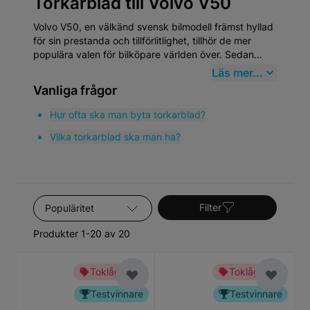
Torkarblad till Volvo V50
Volvo V50, en välkänd svensk bilmodell främst hyllad
för sin prestanda och tillförlitlighet, tillhör de mer
populära valen för bilköpare världen över. Sedan
dess introduktion har Volvo V50 etablerat sig som en
Läs mer...
paradmodell inom mellanklassens kombibilar, vilket
Vanliga frågor
speglar Volvos åtagande för säkerhet, kvalité och
miljövänlighet. Volvo har en rik historik som går
Hur ofta ska man byta torkarblad?
tillbaka till 1927 och V50 är en lysande representation
Vilka torkarblad ska man ha?
av märkets evolution.
Sortera efter
Filter
Produkter 1-20 av 20
Toklågt pris
Toklågt pris
Testvinnare
Testvinnare