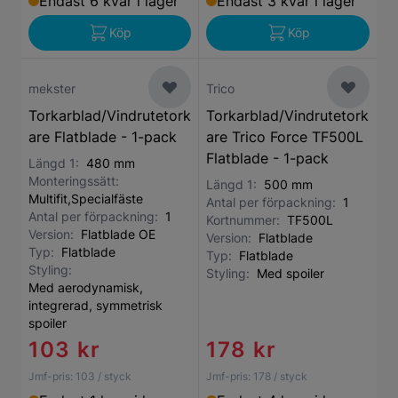
Endast 6 kvar i lager
Endast 3 kvar i lager
Köp
Köp
mekster
Trico
Torkarblad/Vindrutetork
Torkarblad/Vindrutetork
are Flatblade - 1-pack
are Trico Force TF500L
Flatblade - 1-pack
Längd 1:
480 mm
Monteringssätt:
Längd 1:
500 mm
Multifit,Specialfäste
Antal per förpackning:
1
Antal per förpackning:
1
Kortnummer:
TF500L
Version:
Flatblade OE
Version:
Flatblade
Typ:
Flatblade
Typ:
Flatblade
Styling:
Styling:
Med spoiler
Med aerodynamisk,
integrerad, symmetrisk
spoiler
103 kr
178 kr
Jmf-pris:
103
/ styck
Jmf-pris:
178
/ styck