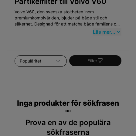
Partikelfilter till Volvo V60
Volvo V60, den svenska stoltheten inom
premiumkombivärlden, bjuder på både stil och
säkerhet. Designad för att matcha både familjens och
förarens behov, detta fordon framhäver innovation
Läs mer...
och hållbarhet som speglar Volvos långa tradition av
bilsäkerhet och design. Genom att köpa
högkvalitativa Partikelfilter från Mekster.se försäkrar
du dig om att din V60 alltid presterar på topp.
Sortera efter
Filter
Inga produkter för sökfrasen
"
"
Prova en av de populära
sökfraserna