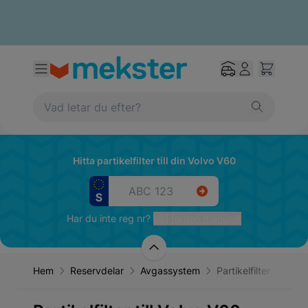
Hitta partikelfilter till din Volvo V60
Har du inte reg nr?
Välj fordon manuellt
Hem
Reservdelar
Avgassystem
Partikelfilter