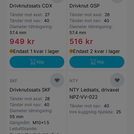
Drivknutssats CDX
Drivknut GSP
Tänder mot axel:
27
Tänder mot axel:
26
Tänder mot nav:
40
Tänder mot nav:
40
Diameter tätningsring:
Diameter tätningsring:
57.4 mm
57.4 mm
949 kr
516 kr
Endast 1 kvar i lager
Endast 2 kvar i lager
Köp
Köp
SKF
NTY
Drivknutssats SKF
NTY Ledsats, drivaxel
NPZ-VV-022
Tänder mot axel:
28
Tänder mot nav:
40
Tänder mot nav:
40
Diameter tätningsring:
Inre kuggning hjulsida:
25
55 mm
Gängmått:
M10x1.5
Ledutförande: