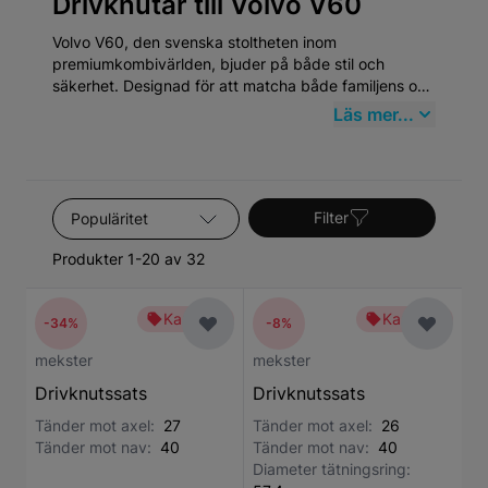
Drivknutar till Volvo V60
Volvo V60, den svenska stoltheten inom
premiumkombivärlden, bjuder på både stil och
säkerhet. Designad för att matcha både familjens och
förarens behov, detta fordon framhäver innovation
Läs mer...
och hållbarhet som speglar Volvos långa tradition av
bilsäkerhet och design. Genom att köpa
högkvalitativa Drivknutar från Mekster.se försäkrar
du dig om att din V60 alltid presterar på topp.
Sortera efter
Filter
Produkter 1-20 av 32
Kampanj
Kampanj
-34%
-8%
mekster
mekster
Drivknutssats
Drivknutssats
Tänder mot axel:
27
Tänder mot axel:
26
Tänder mot nav:
40
Tänder mot nav:
40
Diameter tätningsring: