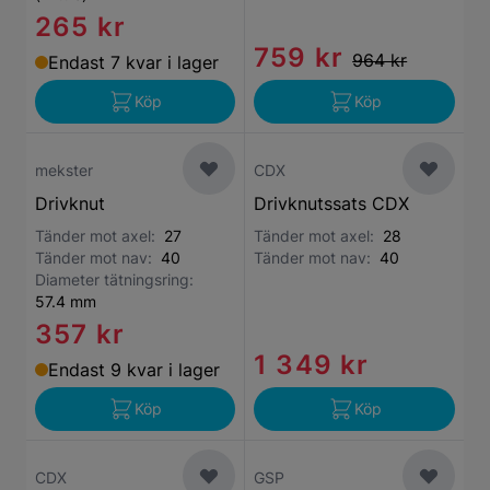
265 kr
759 kr
964 kr
Endast 7 kvar i lager
Köp
Köp
mekster
CDX
Drivknut
Drivknutssats CDX
Tänder mot axel:
27
Tänder mot axel:
28
Tänder mot nav:
40
Tänder mot nav:
40
Diameter tätningsring:
57.4 mm
357 kr
1 349 kr
Endast 9 kvar i lager
Köp
Köp
CDX
GSP