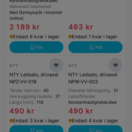
Konstanthastighetskulled
Mekaniskt bearbetad:
Med låsringsspår i innandel
(mittre)
2 189 kr
493 kr
Endast 6 kvar i lager
Endast 1 kvar i lager
Köp
Köp
NTY
NTY
NTY Ledsats, drivaxel
NTY Ledsats, drivaxel
NPZ-VV-018
NPW-VV-003
Tänder mot nav:
40
Diameter tätningsring:
31
Inre kuggning hjulsida:
27
Ledutförande:
Längd [mm]:
118
Konstanthastighetskulled
490 kr
490 kr
Endast 3 kvar i lager
Endast 4 kvar i lager
Köp
Köp