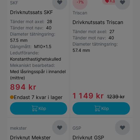
Kampanj
-7%
SKF
Drivknutssats SKF
Triscan
Tänder mot axel:
28
Drivknutssats Triscan
Tänder mot nav:
40
Tänder mot axel:
27
Diameter tätningsring:
Tänder mot nav:
40
57.5 mm
Diameter tätningsring:
Gängmått:
M10x1.5
57.4 mm
Ledutförande:
Konstanthastighetskulled
Mekaniskt bearbetad:
Med låsringsspår i innandel
(mittre)
894 kr
1 149 kr
1239 kr
Endast 7 kvar i lager
Köp
Köp
mekster
GSP
Drivknut Mekster
Drivknut GSP