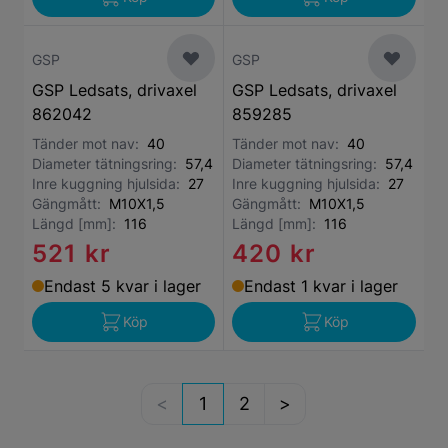
GSP
GSP
GSP Ledsats, drivaxel
GSP Ledsats, drivaxel
862042
859285
Tänder mot nav:
40
Tänder mot nav:
40
Diameter tätningsring:
57,4
Diameter tätningsring:
57,4
Inre kuggning hjulsida:
27
Inre kuggning hjulsida:
27
Gängmått:
M10X1,5
Gängmått:
M10X1,5
Längd [mm]:
116
Längd [mm]:
116
521 kr
420 kr
Endast 5 kvar i lager
Endast 1 kvar i lager
Köp
Köp
1
2