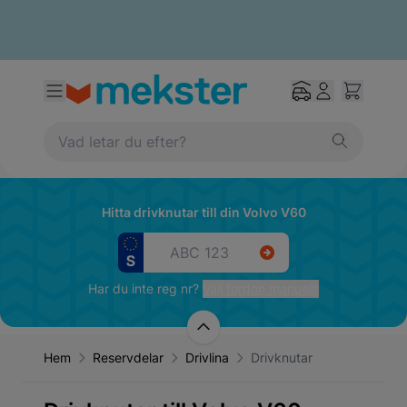
Hitta drivknutar till din Volvo V60
Har du inte reg nr?
Välj fordon manuellt
Hem
Reservdelar
Drivlina
Drivknutar