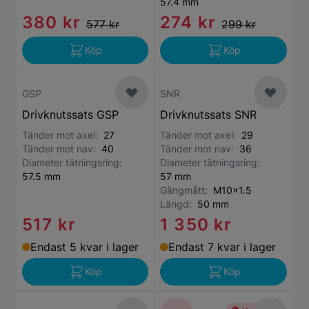
57.4 mm
380 kr
274 kr
577 kr
299 kr
Köp
Köp
GSP
SNR
Drivknutssats GSP
Drivknutssats SNR
Tänder mot axel:
27
Tänder mot axel:
29
Tänder mot nav:
40
Tänder mot nav:
36
Diameter tätningsring:
Diameter tätningsring:
57.5 mm
57 mm
Gängmått:
M10x1.5
Längd:
50 mm
517 kr
1 350 kr
Endast 5 kvar i lager
Endast 7 kvar i lager
Köp
Köp