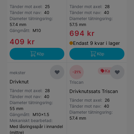
Tänder mot axel:
25
Tänder mot axel:
28
Tänder mot nav:
40
Tänder mot nav:
40
Diameter tätningsring:
Diameter tätningsring:
57.4 mm
57.5 mm
Gängmått:
M10
694 kr
409 kr
Endast 9 kvar i lager
Köp
Köp
Kampanj
-21%
mekster
Drivknut
Triscan
Tänder mot axel:
28
Drivknutssats Triscan
Tänder mot nav:
40
Tänder mot axel:
26
Diameter tätningsring:
Tänder mot nav:
40
55 mm
Diameter tätningsring:
Gängmått:
M10x1.5
57.4 mm
Mekaniskt bearbetad:
Med låsringsspår i innandel
(mittre)