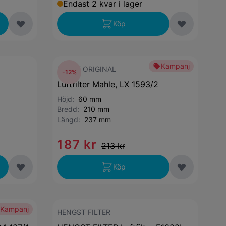
Endast 2 kvar i lager
Köp
Kampanj
MAHLE ORIGINAL
-12%
Luftfilter Mahle, LX 1593/2
Höjd:
60 mm
Bredd:
210 mm
Längd:
237 mm
187 kr
213 kr
Köp
Kampanj
HENGST FILTER