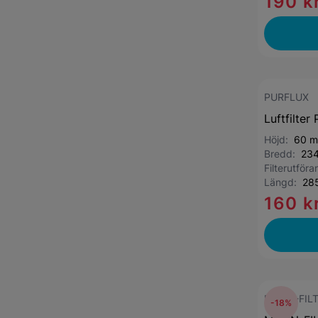
190 k
PURFLUX
Luftfilter
Höjd:
60 
Bredd:
23
Filterutför
Längd:
28
160 k
MANN-FIL
-18%