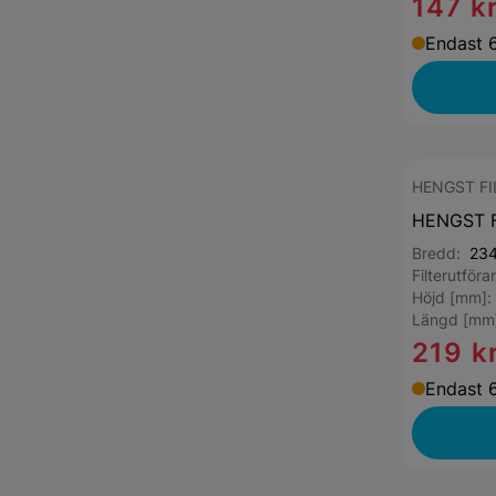
147 k
Endast 6
HENGST FI
HENGST FI
Bredd:
23
Filterutför
Höjd [mm]
Längd [mm
219 k
Endast 6