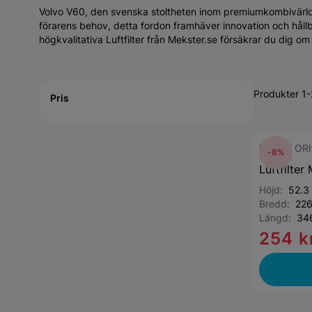
Volvo V60, den svenska stoltheten inom premiumkombivärlde
förarens behov, detta fordon framhäver innovation och håll
högkvalitativa Luftfilter från Mekster.se försäkrar du dig om 
Active filtering
Produkter 1-
Pris
MAHLE ORI
-8%
Luftfilter
Höjd:
52.3
Bredd:
22
Längd:
34
254 k