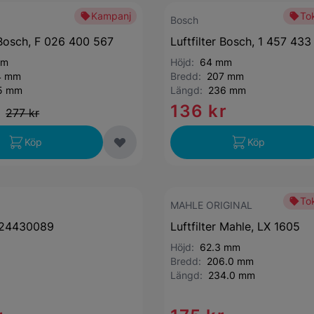
Kampanj
Tok
Bosch
r Bosch, F 026 400 567
Luftfilter Bosch, 1 457 43
mm
Höjd:
64 mm
4 mm
Bredd:
207 mm
5 mm
Längd:
236 mm
r
136 kr
277 kr
Köp
Köp
Tok
MAHLE ORIGINAL
r, 24430089
Luftfilter Mahle, LX 1605
Höjd:
62.3 mm
Bredd:
206.0 mm
Längd:
234.0 mm