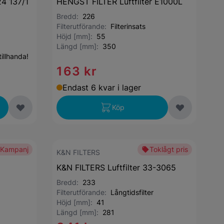
24 137/1
HENGST FILTER Luftfilter E1000L
Bredd:
226
Filterutförande:
Filterinsats
Höjd [mm]:
55
Längd [mm]:
350
illhanda!
163 kr
Endast 6 kvar i lager
Köp
Kampanj
Toklågt pris
K&N FILTERS
K&N FILTERS Luftfilter 33-3065
Bredd:
233
Filterutförande:
Långtidsfilter
Höjd [mm]:
41
Längd [mm]:
281