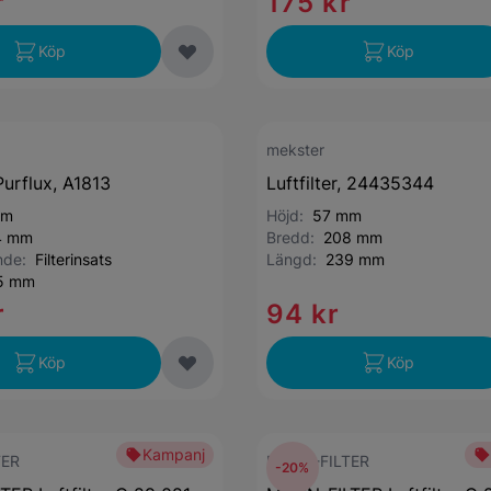
r
175 kr
Köp
Köp
mekster
 Purflux, A1813
Luftfilter, 24435344
mm
Höjd:
57 mm
4 mm
Bredd:
208 mm
ande:
Filterinsats
Längd:
239 mm
5 mm
r
94 kr
Köp
Köp
Kampanj
TER
MANN-FILTER
-20%