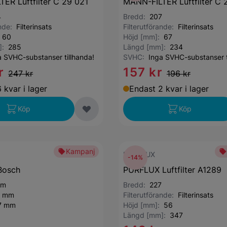
ER Luftfilter C 29 021
MANN-FILTER Luftfilter C 
4
Bredd:
207
ande:
Filterinsats
Filterutförande:
Filterinsats
:
60
Höjd [mm]:
67
]:
285
Längd [mm]:
234
a SVHC-substanser tillhanda!
SVHC:
Inga SVHC-substanser t
r
157 kr
247 kr
196 kr
 kvar i lager
Endast 2 kvar i lager
Köp
Köp
Kampanj
PURFLUX
-14%
 Bosch
PURFLUX Luftfilter A1289
mm
Bredd:
227
0 mm
Filterutförande:
Filterinsats
7 mm
Höjd [mm]:
56
Längd [mm]:
347