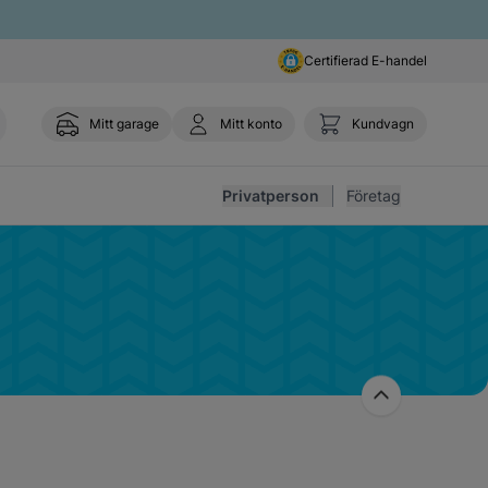
Certifierad E-handel
Mitt garage
Mitt konto
Kundvagn
Toggl
Privatperson
Företag