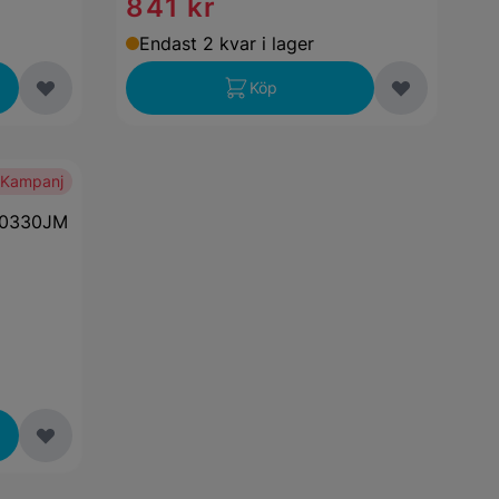
841 kr
Endast 2 kvar i lager
Köp
Kampanj
A-0330JM