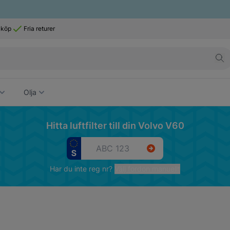
 köp
Fria returer
Olja
Hitta luftfilter till din Volvo V60
Har du inte reg nr?
Välj fordon manuellt