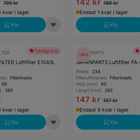
r
142 kr
199 kr
166 kr
 kvar i lager
Endast 1 kvar i lager
Köp
Köp
Toklågt pris
LTER
JAPANPARTS
-25%
LTER Luftfilter E1543L
JAPANPARTS Luftfilter F
4
Bredd:
234
ande:
Filterinsats
Filterutförande:
Filterinsats
:
58
Höjd [mm]:
60
]:
285
Längd [mm]:
285
r
147 kr
197 kr
 kvar i lager
Endast 6 kvar i lager
Köp
Köp