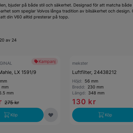
n, bjuder på både stil och säkerhet. Designad för att matcha både 
barhet som speglar Volvos långa tradition av bilsäkerhet och design
att din V60 alltid presterar på topp.
20 av 24
Kampanj
GINAL
mekster
 Mahle, LX 1591/9
Luftfilter, 24438212
 mm
Höjd:
56 mm
6 mm
Bredd:
230 mm
6.5 mm
Längd:
348 mm
r
130 kr
275 kr
Köp
Köp