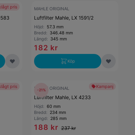
lågt pris
MAHLE ORIGINAL
3 583
Luftfilter Mahle, LX 1591/2
Höjd:
57.3 mm
Bredd:
346.48 mm
Längd:
345 mm
182 kr
Köp
lågt pris
Kampanj
MAHLE ORIGINAL
-21%
Luftfilter Mahle, LX 4233
Höjd:
60 mm
Bredd:
234 mm
Längd:
285 mm
188 kr
237 kr