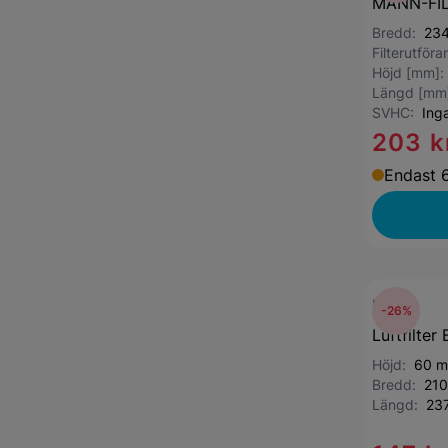
MANN-FILT
Bredd:
23
Filterutför
Höjd [mm]
Längd [mm
SVHC:
Ing
203 k
Endast 6
Bosch
-26%
Luftfilter
Höjd:
60 
Bredd:
21
Längd:
23