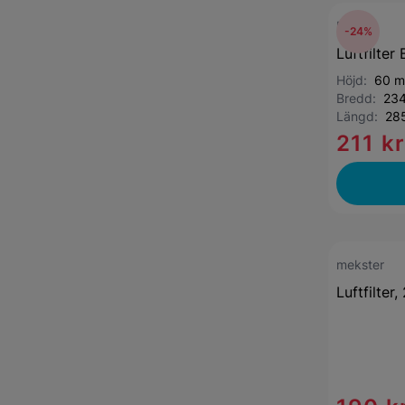
Bosch
-24%
Luftfilte
Höjd:
60 
Bredd:
23
Längd:
28
211 k
mekster
Luftfilte