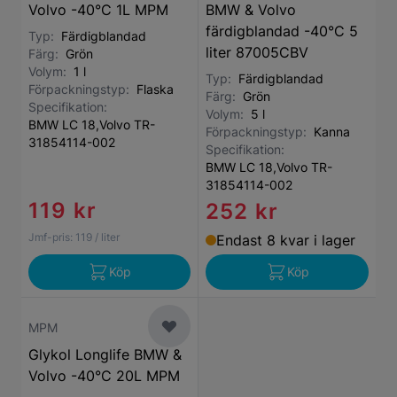
Volvo -40°C 1L MPM
BMW & Volvo
färdigblandad -40°C 5
Typ:
Färdigblandad
liter 87005CBV
Färg:
Grön
Volym:
1 l
Typ:
Färdigblandad
Förpackningstyp:
Flaska
Färg:
Grön
Specifikation:
Volym:
5 l
BMW LC 18,Volvo TR-
Förpackningstyp:
Kanna
31854114-002
Specifikation:
BMW LC 18,Volvo TR-
31854114-002
119 kr
252 kr
Jmf-pris:
119
/ liter
Endast 8 kvar i lager
Köp
Köp
MPM
Glykol Longlife BMW &
Volvo -40°C 20L MPM