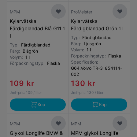
MPM
ProMeister
Kylarvätska
Kylarvätska
Färdigblandad Blå G11 1
Färdigblandad Grön 1 l
l
Typ:
Färdigblandad
Färg:
Ljusgrön
Typ:
Färdigblandad
Volym:
1 l
Färg:
Blågrön
Förpackningstyp:
Flaska
Volym:
1 l
Specifikation:
Förpackningstyp:
Flaska
G64,Volvo TR-31854114-
002
109 kr
130 kr
Jmf-pris:
109
/ liter
Jmf-pris:
130
/ liter
Köp
Köp
MPM
MPM
Glykol Longlife BMW &
MPM glykol Longlife