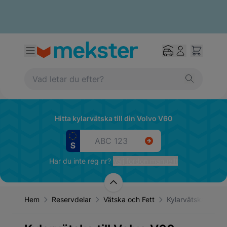
Hitta kylarvätska till din Volvo V60
Har du inte reg nr?
Välj fordon manuellt
Hem
Reservdelar
Vätska och Fett
Kylarvätska