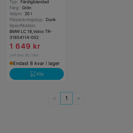
Typ:
Färdigblandad
Färg:
Grön
Volym:
20 l
Förpackningstyp:
Dunk
Specifikation:
BMW LC 18,Volvo TR-
31854114-002
1 649 kr
Jmf-pris:
82
/ liter
Endast 8 kvar i lager
Köp
1