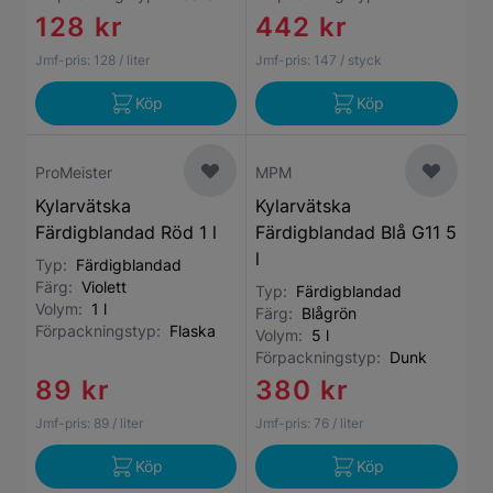
128 kr
442 kr
Jmf-pris:
128
/ liter
Jmf-pris:
147
/ styck
Köp
Köp
ProMeister
MPM
Kylarvätska
Kylarvätska
Färdigblandad Röd 1 l
Färdigblandad Blå G11 5
l
Typ:
Färdigblandad
Färg:
Violett
Typ:
Färdigblandad
Volym:
1 l
Färg:
Blågrön
Förpackningstyp:
Flaska
Volym:
5 l
Förpackningstyp:
Dunk
89 kr
380 kr
Jmf-pris:
89
/ liter
Jmf-pris:
76
/ liter
Köp
Köp