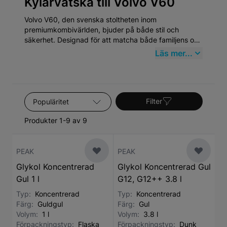
Kylarvätska till Volvo V60
Volvo V60, den svenska stoltheten inom
premiumkombivärlden, bjuder på både stil och
säkerhet. Designad för att matcha både familjens och
förarens behov, detta fordon framhäver innovation
Läs mer...
och hållbarhet som speglar Volvos långa tradition av
bilsäkerhet och design. Genom att köpa
högkvalitativa Kylarvätska från Mekster.se försäkrar
du dig om att din V60 alltid presterar på topp.
Sortera efter
Filter
Produkter 1-9 av 9
PEAK
PEAK
Glykol Koncentrerad
Glykol Koncentrerad Gul
Gul 1 l
G12, G12++ 3.8 l
Typ:
Koncentrerad
Typ:
Koncentrerad
Färg:
Guldgul
Färg:
Gul
Volym:
1 l
Volym:
3.8 l
Förpackningstyp:
Flaska
Förpackningstyp:
Dunk