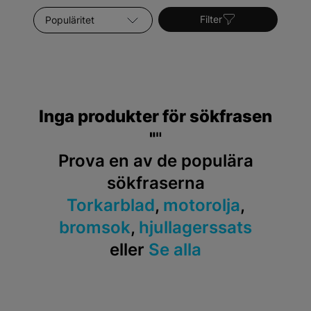
dig om att din V60 alltid presterar på topp.
Sortera efter
Filter
Inga produkter för sökfrasen
"
"
Prova en av de populära
sökfraserna
Torkarblad
,
motorolja
,
bromsok
,
hjullagerssats
eller
Se alla