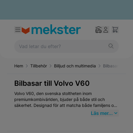
Hem
Tillbehör
Billjud och multimedia
Bilbasar
Bilbasar till Volvo V60
Volvo V60, den svenska stoltheten inom
premiumkombivärlden, bjuder på både stil och
säkerhet. Designad för att matcha både familjens och
förarens behov, detta fordon framhäver innovation
Läs mer...
och hållbarhet som speglar Volvos långa tradition av
bilsäkerhet och design. Genom att köpa
högkvalitativa Bilbasar från Mekster.se försäkrar du