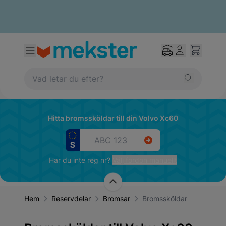
Hitta bromssköldar till din Volvo Xc60
Har du inte reg nr?
Välj fordon manuellt
Hem
Reservdelar
Bromsar
Bromssköldar