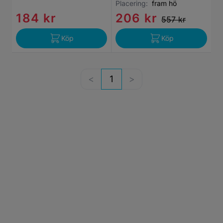
Placering:
fram hö
184 kr
206 kr
557 kr
Köp
Köp
1